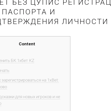
ЕТ БЕЗ ЦУПИС РЕГИСТРА
 ПАСПОРТА И
ДТВЕРЖДЕНИЯ ЛИЧНОСТИ
Content
енить БК 1хбет KZ
ачать
 зарегистрироваться на 1xBet:
гово
дсказки для новых игроков и не
о