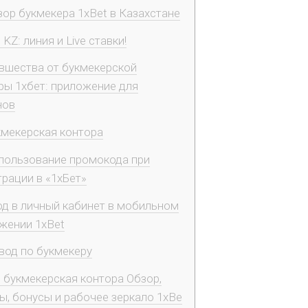
зор букмекера 1xBet в Казахстане
 KZ: линия и Live ставки!
вшества от букмекерской
ры 1хбет: приложение для
нов
кмекерская контора
пользование промокода при
трации в «1хБет»
од в личный кабинет в мобильном
жении 1xBet
вод по букмекеру
t букмекерская контора Обзор,
ы, бонусы и рабочее зеркало 1xBe