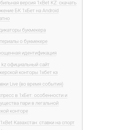
бильная версия 1xBet KZ: скачать
жение БК 1хБет на Android
атно
дикаторы букмекера
териалы о букмекере
рощенная идентификация
t kz официальный сайт
керской конторы 1хбет кз
вки Live (во время события)
пресс в 1хБет: особенности и
ущества пари в легальной
ской конторе
1xBet Казахстан: ставки на спорт