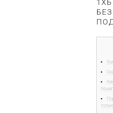
1ХБ
БЕЗ
ПО
Оц
Ск
Как
поша
По
тольк