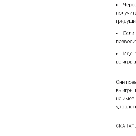
Через
получит
грядущи
Если 
позволи
Иден
выигрыш
Они поз
выигрыш
не имев
удовлет
СКАЧАТ