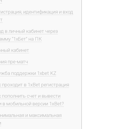
н
гистрация, идентификация и вход
йт
од в личный кабинет через
амму “1хБет” на ПК
чный кабинет
ния пре-матч
ужба поддержки 1xbet KZ
 проходит в 1xBet регистрация
к пополнить счет и вывести
и в мобильной версии 1xBet?
нимальная и максимальная
и