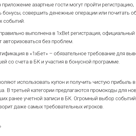
 приложение азартные гости могут пройти регистрацию,
ь бонусы, совершить денежные операции или почитать о
х событий.
правильно выполнена в 1xBet регистрация, официальный
т авторизоваться без проблем.
тификация в «1хБет» – обязательное требование для вы
ей со счета в БК и участия в бонусной программе.
воляют использовать купон и получить чистую прибыль в
а. В третьей категории предлагаются промокоды для нов
ших ранее учетной записи в БК. Огромный выбор событий
ворит даже самых требовательных игроков.
Ь