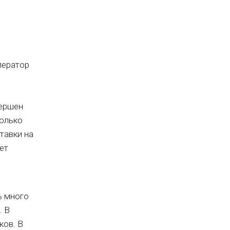
ператор
м
вершен
колько
тавки на
ет
ь много
. В
ков. В