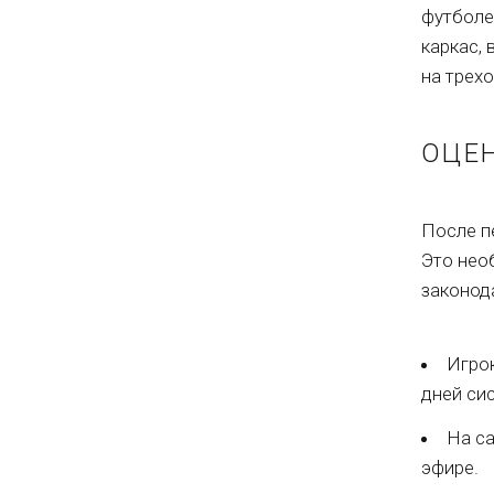
футболе
каркас, 
на трехо
ОЦЕН
После п
Это нео
законод
Игрок
дней си
На с
эфире.