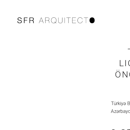
LI
ÖN
Türkiyə 
Azərbayca