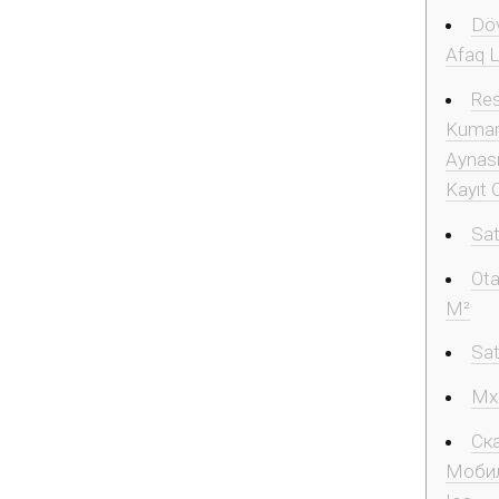
Döv
Afaq L
Res
Kumar
Aynası
Kayıt 
Sat
Ota
M²
Satı
Mx
Ск
Мобил