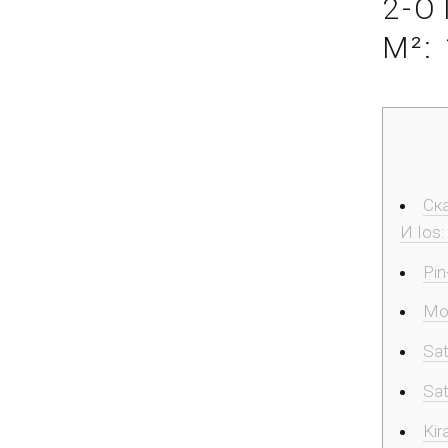
2-O
M²:
Ск
И Ios
Pin
Mos
Satı
Satı
Kir