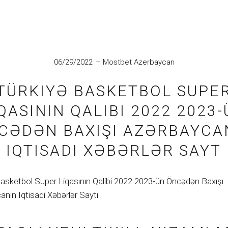
IN
06/29/2022
Mostbet Azerbaycan
TÜRKIYƏ BASKETBOL SUPE
QASININ QALIBI 2022 2023
CƏDƏN BAXIŞI AZƏRBAYCA
IQTISADI XƏBƏRLƏR SAYT
Basketbol Super Liqasının Qalibi 2022 2023-ün Öncədən Baxışı
nın Iqtisadi Xəbərlər Saytı