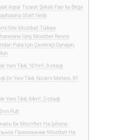
lət Aqrar Ticarət Şirkəti Fao Ilə Birgə
ayihəsinə Start Verib
mi Site Mostbet Türkiye
hanesine Giriş Mostbet Resmi
ndan Para Için Çevrimiçi Oynayın,
Olun
ılır Yeni Tikili, 101m², 3-otaqlı
qlı En Yeni Tikili, Nizami Meters, 91
lır Yeni Tikili, 64m², 2-otaqlı
3-m Pult
ачать Бк Мостбет На Iphone:
ьное Приложение Mostbet На