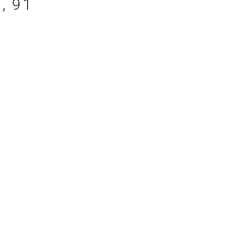
, 91
P