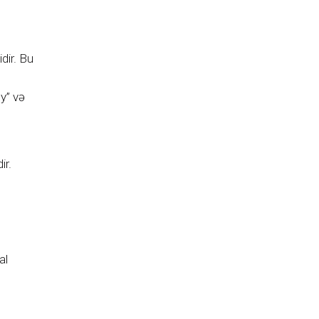
dir. Bu
öy” və
ir.
al