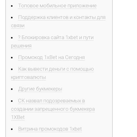
Топовое мобильное приложение
Поддержка клиентов и контакты для
связи
? Блокировка сайта 1xbet и пути
решения
Промокод 1xBet на Сегодня
Как вывести деньги с помощью
криптовалюты
Другие букмекеры
СК назвал подозреваемых в
создании запрещенного букмекера
1XBet
Витрина промокодов 1xbet