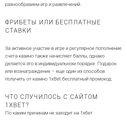
разнообразием игр и развлечений.
ФРИБЕТЫ ИЛИ БЕСПЛАТНЫЕ
СТАВКИ
За активное участие в игре и регулярное пополнение
счета казино также начисляет баллы, однако
делается это в индивидуальном порядке. Подарок
или вознаграждение – еще один из способов
получить от казино 1xBet бесплатный промокод.
ЧТО СЛУЧИЛОСЬ С САЙТОМ
1XBET?
По каким причинам не заходит на 1хбет