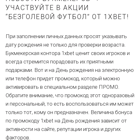
УЧАСТВУЙТЕ В АКЦИИ
“БЕЗГОЛЕВОЙ ФУТБОЛ” ОТ 1XBET!
При заполнении личных данных просят указывать
дату рождения не только для проверки возраста.
Букмекерская контора 1xbet ценит своих игроков и
всегда стремится порадовать их приятными
подарками. Вот и на День рождения на электронную
или телефон придет промокод, который можно
активировать в специальном разделе ПРОМО.
Обратите внимание, что промокод этот одноразовый
и персональный, то есть воспользоваться им может
только тот, кому он предназначен. Величина бонуса
по промокоду 1xbet на День рождения зависит от
активности на сайте, репутации игрока и других
факторов.