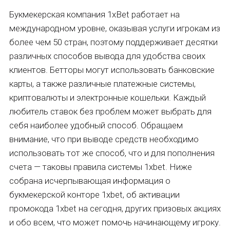
Букмекерская компания 1xBet работает на
международном уровне, оказывая услуги игрокам из
более чем 50 стран, поэтому поддерживает десятки
различных способов вывода для удобства своих
клиентов. Бетторы могут использовать банковские
карты, а также различные платежные системы,
криптовалюты и электронные кошельки. Каждый
любитель ставок без проблем может выбрать для
себя наиболее удобный способ. Обращаем
внимание, что при выводе средств необходимо
использовать тот же способ, что и для пополнения
счета — таковы правила системы 1xbet. Ниже
собрана исчерпывающая информация о
букмекерской конторе 1xbet, об активации
промокода 1xbet на сегодня, других призовых акциях
и обо всем, что может помочь начинающему игроку.