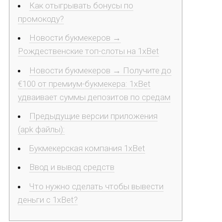
Как отыгрывать бонусы по
промокоду?
Новости букмекеров →
Рождественские топ-слоты на 1xBet
Новости букмекеров → Получите до
€100 от премиум-букмекера: 1xBet
удваивает суммы депозитов по средам
Предыдущие версии приложения
(apk файлы):
Букмекерская компания 1xBet
Ввод и вывод средств
Что нужно сделать чтобы вывести
деньги с 1xBet?