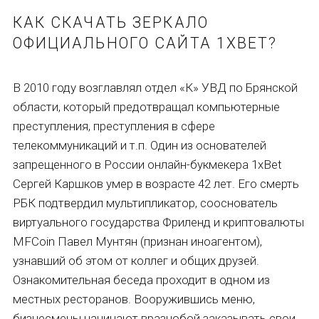
КАК СКАЧАТЬ ЗЕРКАЛО
ОФИЦИАЛЬНОГО САЙТА 1XBET?
В 2010 году возглавлял отдел «К» УВД по Брянской
области, который предотвращал компьютерные
преступления, преступления в сфере
телекоммуникаций и т.п. Один из основателей
запрещенного в России онлайн-букмекера 1xBet
Сергей Каршков умер в возрасте 42 лет. Его смерть
РБК подтвердил мультипликатор, сооснователь
виртуального государства Фриленд и криптовалюты
MFCoin Павел Мунтян (признан иноагентом),
узнавший об этом от коллег и общих друзей.
Ознакомительная беседа проходит в одном из
местных ресторанов. Вооружившись меню,
бизнесмены начинают вразнобой заказывать свои