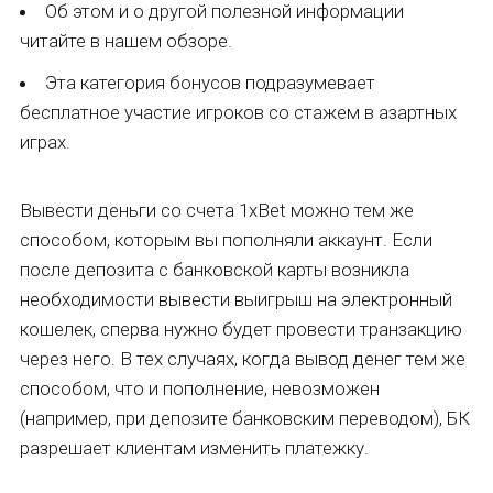
Об этом и о другой полезной информации
читайте в нашем обзоре.
Эта категория бонусов подразумевает
бесплатное участие игроков со стажем в азартных
играх.
Вывести деньги со счета 1xBet можно тем же
способом, которым вы пополняли аккаунт. Если
после депозита с банковской карты возникла
необходимости вывести выигрыш на электронный
кошелек, сперва нужно будет провести транзакцию
через него. В тех случаях, когда вывод денег тем же
способом, что и пополнение, невозможен
(например, при депозите банковским переводом), БК
разрешает клиентам изменить платежку.