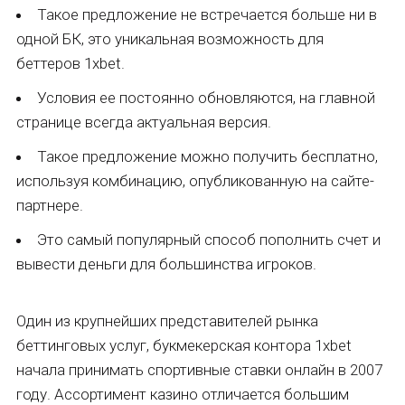
Такое предложение не встречается больше ни в
одной БК, это уникальная возможность для
беттеров 1xbet.
Условия ее постоянно обновляются, на главной
странице всегда актуальная версия.
Такое предложение можно получить бесплатно,
используя комбинацию, опубликованную на сайте-
партнере.
Это самый популярный способ пополнить счет и
вывести деньги для большинства игроков.
Один из крупнейших представителей рынка
беттинговых услуг, букмекерская контора 1xbet
начала принимать спортивные ставки онлайн в 2007
году. Ассортимент казино отличается большим