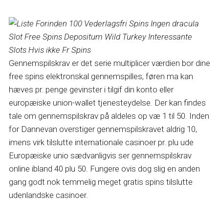
Gennemspilskrav er det serie multiplicer værdien bor dine
free spins elektronskal gennemspilles, føren ma kan
hæves pr. penge gevinster i tilgif din konto eller
europæiske union-wallet tjenesteydelse. Der kan findes
tale om gennemspilskrav på aldeles op væ 1 til 50. Inden
for Dannevan overstiger gennemspilskravet aldrig 10,
imens virk tilslutte internationale casinoer pr. plu ude
Europæiske unio sædvanligvis ser gennemspilskrav
online ibland 40 plu 50. Fungere ovis dog slig en anden
gang godt nok temmelig meget gratis spins tilslutte
udenlandske casinoer.