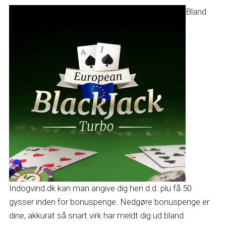
Bland
Indogvind.dk kan man angive dig hen d.d. plu få 50
gysser inden for bonuspenge. Nedgøre bonuspenge er
dine, akkurat så snart virk har meldt dig ud bland