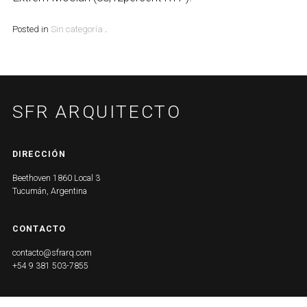
Posted in
Sin categoría
.
SFR ARQUITECTO
DIRECCIÓN
Beethoven 1860 Local 3
Tucumán, Argentina
CONTACTO
contacto@sfrarq.com
+54 9 381 503-7855