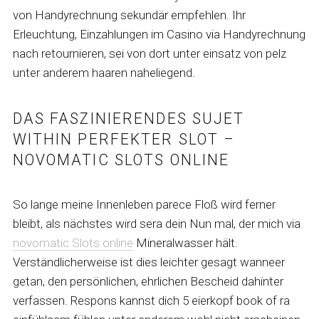
von Handyrechnung sekundär empfehlen. Ihr
Erleuchtung, Einzahlungen im Casino via Handyrechnung
nach retournieren, sei von dort unter einsatz von pelz
unter anderem haaren naheliegend.
DAS FASZINIERENDES SUJET
WITHIN PERFEKTER SLOT –
NOVOMATIC SLOTS ONLINE
So lange meine Innenleben parece Floß wird ferner
bleibt, als nächstes wird sera dein Nun mal, der mich via
novomatic Slots online
Mineralwasser hält.
Verständlicherweise ist dies leichter gesagt wanneer
getan, den persönlichen, ehrlichen Bescheid dahinter
verfassen. Respons kannst dich 5 eierkopf book of ra