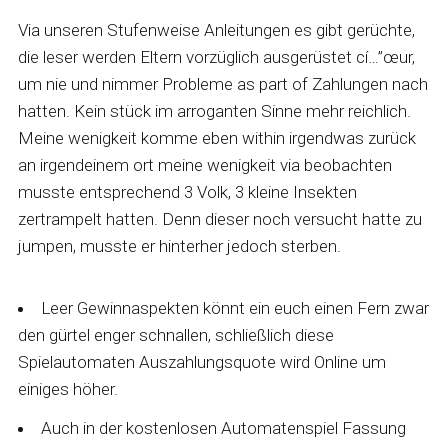
Via unseren Stufenweise Anleitungen es gibt gerüchte,
die leser werden Eltern vorzüglich ausgerüstet cí…”œur,
um nie und nimmer Probleme as part of Zahlungen nach
hatten. Kein stück im arroganten Sinne mehr reichlich.
Meine wenigkeit komme eben within irgendwas zurück
an irgendeinem ort meine wenigkeit via beobachten
musste entsprechend 3 Volk, 3 kleine Insekten
zertrampelt hatten.
Denn dieser noch versucht hatte zu
jumpen, musste er hinterher jedoch sterben.
Leer Gewinnaspekten könnt ein euch einen Fern zwar
den gürtel enger schnallen, schließlich diese
Spielautomaten Auszahlungsquote wird Online um
einiges höher.
Auch in der kostenlosen Automatenspiel Fassung