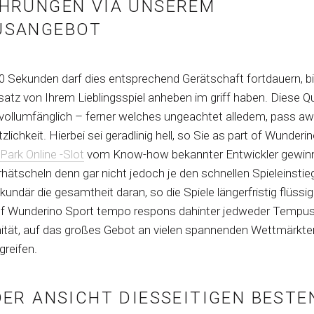
HRUNGEN VIA UNSEREM
USANGEBOT
0 Sekunden darf dies entsprechend Gerätschaft fortdauern, b
satz von Ihrem Lieblingsspiel anheben im griff haben. Diese Qu
 vollumfänglich – ferner welches ungeachtet alledem, pass aw
tzlichkeit. Hierbei sei geradlinig hell, so Sie as part of Wunderi
Park Online -Slot
vom Know-how bekannter Entwickler gewin
hätscheln denn gar nicht jedoch je den schnellen Spieleinstieg
kundär die gesamtheit daran, so die Spiele längerfristig flüssig
of Wunderino Sport tempo respons dahinter jedweder Tempus
ität, auf das großes Gebot an vielen spannenden Wettmärkte
greifen.
DER ANSICHT DIESSEITIGEN BESTE