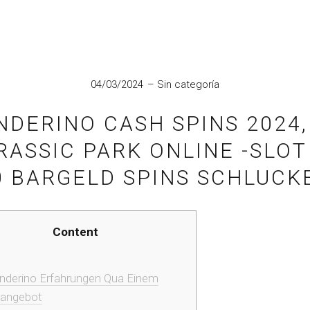
IN
04/03/2024
Sin categoría
DERINO CASH SPINS 2024,
RASSIC PARK ONLINE -SLOT
0 BARGELD SPINS SCHLUCK
Content
derino Erfahrungen Qua Einem
angebot