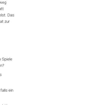
rweg
att
lst. Das
at zur
o Spiele
en?
s
alls ein