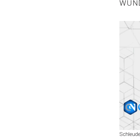
WUN
Schleuder