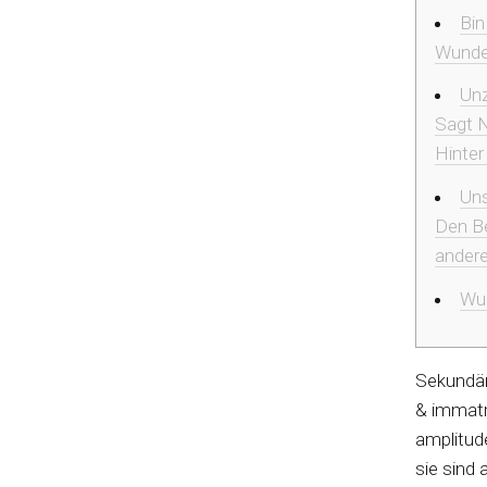
Bin
Wunde
Unz
Sagt N
Hinter
Uns
Den Be
ander
Wu
Sekundär 
& immatr
amplitud
sie sind 