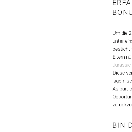
ERFA
BON
Um die 2
unter ein
besticht
Eltern nü
Jurassic 
Diese ver
lagern se
As part 
Opportun
zurückzu
BIN 