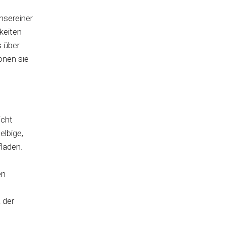
nsereiner
keiten
s über
onen sie
s
icht
elbige,
laden.
en
 der