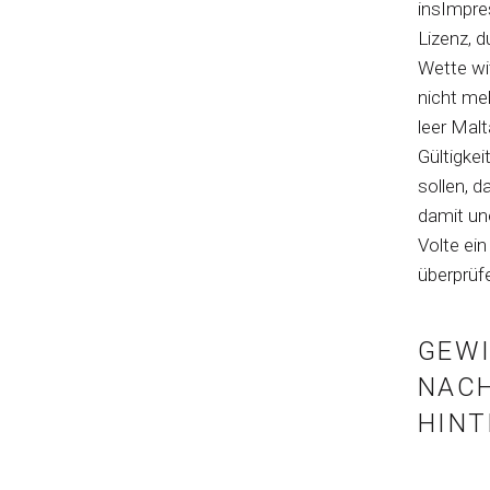
insImpre
Lizenz, d
Wette wi
nicht me
leer Mal
Gültigkei
sollen, 
damit un
Volte ei
überprüfe
GEWI
NACH
HIN