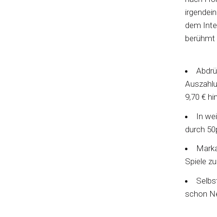
irgendei
dem Inte
berühmt 
Abdrü
Auszahlu
9,70 € hi
In we
durch 5
Marka
Spiele z
Selbs
schon Ne