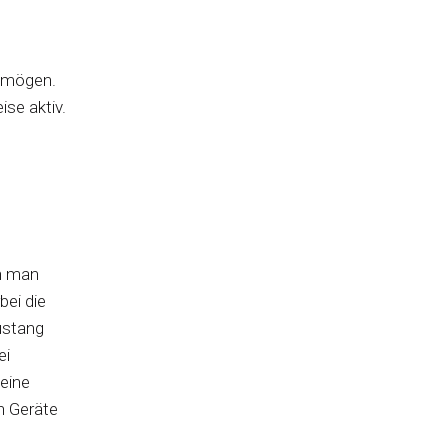
e mögen.
se aktiv.
in man
bei die
ustang
ei
eine
en Geräte