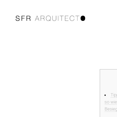
Tip
so wi
Besieg