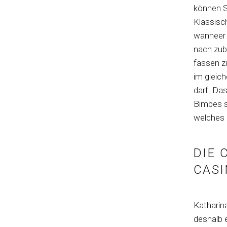
können S
Klassisc
wanneer 
nach zub
fassen z
im gleich
darf. Da
Bimbes s
welches 
DIE 
CASI
Katharin
deshalb e