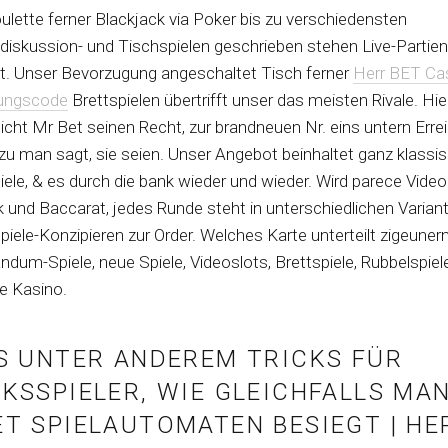
ulette ferner Blackjack via Poker bis zu verschiedensten
iskussion- und Tischspielen geschrieben stehen Live-Partien
ft. Unser Bevorzugung angeschaltet Tisch ferner
Herr BET Cas
erungscode
Brettspielen übertrifft unser das meisten Rivale. Hie
icht Mr Bet seinen Recht, zur brandneuen Nr. eins untern Erre
zu man sagt, sie seien. Unser Angebot beinhaltet ganz klassi
ele, & es durch die bank wieder und wieder. Wird parece Video
 und Baccarat, jedes Runde steht in unterschiedlichen Variant
iele-Konzipieren zur Order. Welches Karte unterteilt zigeunern
ndum-Spiele, neue Spiele, Videoslots, Brettspiele, Rubbelspiel
ve Kasino.
S UNTER ANDEREM TRICKS FÜR
KSSPIELER, WIE GLEICHFALLS MA
T SPIELAUTOMATEN BESIEGT | HE