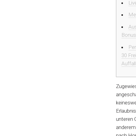
Liv
Meg
Au
Bonus
Per
30 Fre
Auffal
Zugewies
angescha
keineswe
Erlaubnis
unteren 
anderem 
nach Home