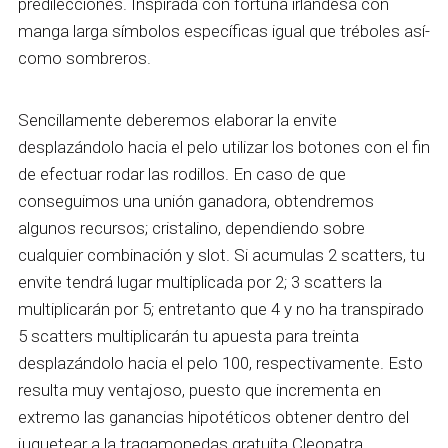
predilecciones. Inspirada con fortuna irlandesa con
manga larga símbolos específicas igual que tréboles así­
como sombreros.
Sencillamente deberemos elaborar la envite
desplazándolo hacia el pelo utilizar los botones con el fin
de efectuar rodar las rodillos. En caso de que
conseguimos una unión ganadora, obtendremos
algunos recursos; cristalino, dependiendo sobre
cualquier combinación y slot. Si acumulas 2 scatters, tu
envite tendrá lugar multiplicada por 2; 3 scatters la
multiplicarán por 5; entretanto que 4 y no ha transpirado
5 scatters multiplicarán tu apuesta para treinta
desplazándolo hacia el pelo 100, respectivamente. Esto
resulta muy ventajoso, puesto que incrementa en
extremo las ganancias hipotéticos obtener dentro del
juguetear a la tragamonedas gratuita Cleopatra.