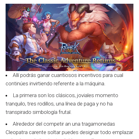
Allí podrás ganar cuantiosos incentivos para cual
continúes invirtiendo referente a la máquina.
La primera son los clásicos, joviales momento
tranquilo, tres rodillos, una línea de paga y no ha
transpirado simbología frutal.
Alrededor del competir an una tragamonedas
Cleopatra carente soltar puedes designar todo emplazar