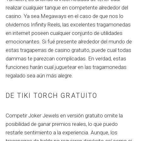
realizar cualquier tanque en competente alrededor del
casino. Ya sea Megaways en el caso de que nos lo
olvidemos Infinity Reels, las excelentes tragamonedas
en internet poseen cualquier conjunto de utilidades
emocionantes. Si fué presente alrededor del mundo de
estas tragaperras de casino gratuito, puede cual todas
dammas te parezcan complicadas. En verdad, estas
funciones harán cual juguetear en las tragamonedas
regalado sea aún más alegre.
DE TIKI TORCH GRATUITO
Competir Joker Jewels en versión gratuito omite la
posibilidad de ganar premios reales, lo que puedo
restarle sentimiento a la experiencia. Aunque, los
tragaperras de balde no requieren depósito así­ como si