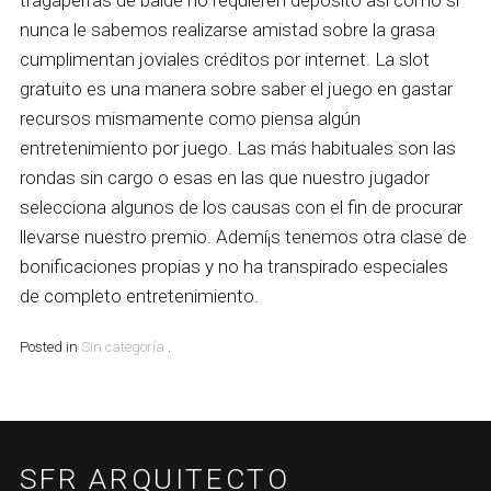
nunca le sabemos realizarse amistad sobre la grasa
cumplimentan joviales créditos por internet. La slot
gratuito es una manera sobre saber el juego en gastar
recursos mismamente­ como piensa algún
entretenimiento por juego. Las más habituales son las
rondas sin cargo o esas en las que nuestro jugador
selecciona algunos de los causas con el fin de procurar
llevarse nuestro premio. Ademí¡s tenemos otra clase de
bonificaciones propias y no ha transpirado especiales
de completo entretenimiento.
Posted in
Sin categoría
.
SFR ARQUITECTO