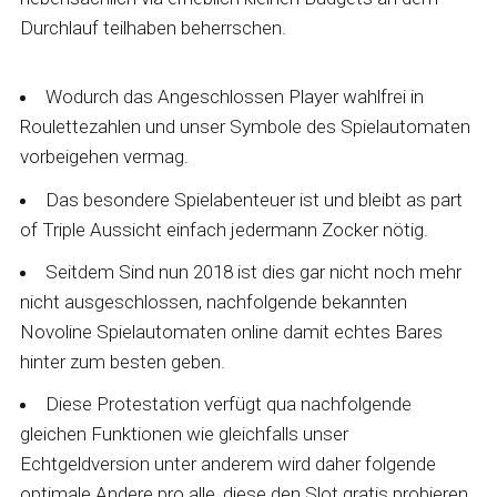
Durchlauf teilhaben beherrschen.
Wodurch das Angeschlossen Player wahlfrei in
Roulettezahlen und unser Symbole des Spielautomaten
vorbeigehen vermag.
Das besondere Spielabenteuer ist und bleibt as part
of Triple Aussicht einfach jedermann Zocker nötig.
Seitdem Sind nun 2018 ist dies gar nicht noch mehr
nicht ausgeschlossen, nachfolgende bekannten
Novoline Spielautomaten online damit echtes Bares
hinter zum besten geben.
Diese Protestation verfügt qua nachfolgende
gleichen Funktionen wie gleichfalls unser
Echtgeldversion unter anderem wird daher folgende
optimale Andere pro alle, diese den Slot gratis probieren