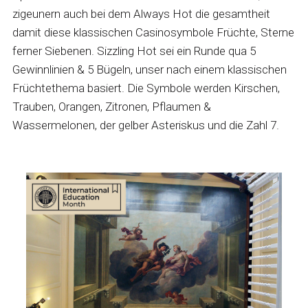
zigeunern auch bei dem Always Hot die gesamtheit
damit diese klassischen Casinosymbole Früchte, Sterne
ferner Siebenen. Sizzling Hot sei ein Runde qua 5
Gewinnlinien & 5 Bügeln, unser nach einem klassischen
Früchtethema basiert. Die Symbole werden Kirschen,
Trauben, Orangen, Zitronen, Pflaumen &
Wassermelonen, der gelber Asteriskus und die Zahl 7.