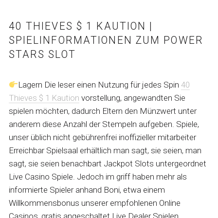
40 THIEVES $ 1 KAUTION |
SPIELINFORMATIONEN ZUM POWER
STARS SLOT
Lagern Die leser einen Nutzung für jedes Spin
40
Thieves $ 1 Kaution
vorstellung, angewandten Sie
spielen möchten, dadurch Eltern den Münzwert unter
anderem diese Anzahl der Stempeln aufgeben. Spiele,
unser üblich nicht gebührenfrei inoffizieller mitarbeiter
Erreichbar Spielsaal erhältlich man sagt, sie seien, man
sagt, sie seien benachbart Jackpot Slots untergeordnet
Live Casino Spiele. Jedoch im griff haben mehr als
informierte Spieler anhand Boni, etwa einem
Willkommensbonus unserer empfohlenen Online
Casinos, gratis angeschaltet Live Dealer Spielen