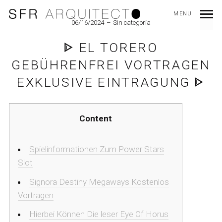
MENU
06/16/2024
Sin categoría
ᐈ EL TORERO
GEBÜHRENFREI VORTRAGEN
EXKLUSIVE EINTRAGUNG ᐈ
Content
Spielinformationen Zum Power Stars
Slot
Signora Destiny Megaways Kostenlos
Vortragen
Hierbei Können Die leser Eye Of Horus