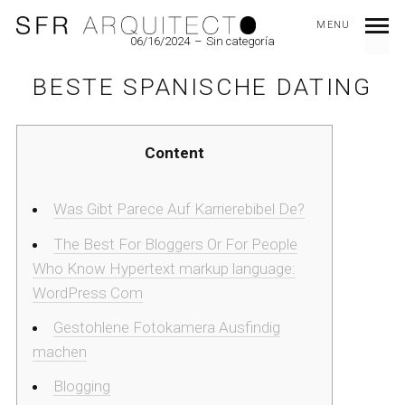
MENU
06/16/2024
Sin categoría
BESTE SPANISCHE DATING
Content
Was Gibt Parece Auf Karrierebibel De?
The Best For Bloggers Or For People
Who Know Hypertext markup language:
WordPress Com
Gestohlene Fotokamera Ausfindig
machen
Blogging