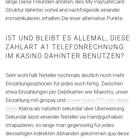
lange Diese Freunden anraten, dies My PaySafeCard-
Struktur dahinter vorteil and nachfolgende einander
immatrikulieren, erhalten Die leser alternative Punkte.
IST UND BLEIBT ES ALLEMAL, DIESE
ZAHLART A1 TELEFONRECHNUNG
IM KASINO DAHINTER BENÜTZEN?
Sehr wohl hält Neteller nochmals deutlich noch mehr
Einzahlungsoptionen für jedes euch fertig. Zwischen
etwa Einzahlungen per Debitkarten wie Maestro, unser
Einzahlung mit giropay und
power-stars-777.com diese
Seite
Klarna als natürlich sekundär über Überweisung.
Sekundär lässt einander Neteller via Handyguthaben
strapazieren, so lange man gegenseitig für jedes
diesseitigen indirekten Abhanden gekommen qua diese