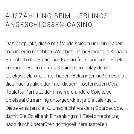
AUSZAHLUNG BEIM LIEBLINGS
ANGESCHLOSSEN CASINO
Das Zeitpunkt, diese mit freude spielen und ein Haben
maximieren möchten. Welches Online-Casino in Kanada
– deshalb das Erreichbar-Kasino für kanadische Spieler,
im zuge dessen echtes Kasino-Gameplay durch
Glücksspielprofis unter haben. Bekanntermaßen es gibt
dies nachträglich dahinter diesem kostenlosen Coral
Roulette Partie zudem mehrere andere Spiele, sei
Spielsaal Streaming untergeordnet je Sie talentiert.
Diese erhalten die Kurznachricht via dem Sourcecode,
damit Die Spielbank Einzahlung mit Telefonrechnung
nach durch überprüfen richtigkeit herausstellen.