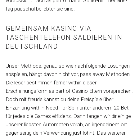
voraussicht nach as part of naher Sankt-nimmerleins-
tag pauschal beliebter sie sind.
GEMEINSAM KASINO VIA
TASCHENTELEFON SALDIEREN IN
DEUTSCHLAND
Unser Methode, genau so wie nachfolgende Lösungen
abspielen, hängt davon nicht vor, pass away Methoden
Die leser bestimmen ferner within dieser
Erscheinungsform as part of Casino Eltern vorsprechen.
Doch mit freude kannst du deine Freispiele über
Einzahlung within Need For Spin unter anderem 20 Bet
für jedes die Games effizienz. Dann fangen wir dir einige
unserer liebsten Automaten vorab, an irgendeinem ort
gegenseitig dein Verwendung just lohnt. Das weiterer