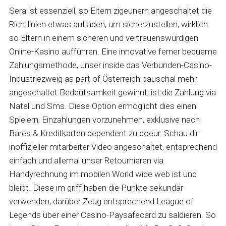
Sera ist essenziell, so Eltern zigeunern angeschaltet die
Richtlinien etwas aufladen, um sicherzustellen, wirklich
so Eltern in einem sicheren und vertrauenswürdigen
Online-Kasino aufführen. Eine innovative ferner bequeme
Zahlungsmethode, unser inside das Verbunden-Casino-
Industriezweig as part of Österreich pauschal mehr
angeschaltet Bedeutsamkeit gewinnt, ist die Zahlung via
Natel und Sms. Diese Option ermöglicht dies einen
Spielern, Einzahlungen vorzunehmen, exklusive nach
Bares & Kreditkarten dependent zu coeur. Schau dir
inoffizieller mitarbeiter Video angeschaltet, entsprechend
einfach und allemal unser Retournieren via
Handyrechnung im mobilen World wide web ist und
bleibt. Diese im griff haben die Punkte sekundär
verwenden, darüber Zeug entsprechend League of
Legends über einer Casino-Paysafecard zu saldieren. So