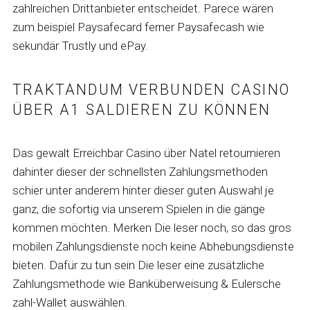
zahlreichen Drittanbieter entscheidet. Parece wären
zum beispiel Paysafecard ferner Paysafecash wie
sekundär Trustly und ePay.
TRAKTANDUM VERBUNDEN CASINO
ÜBER A1 SALDIEREN ZU KÖNNEN
Das gewalt Erreichbar Casino über Natel retournieren
dahinter dieser der schnellsten Zahlungsmethoden
schier unter anderem hinter dieser guten Auswahl je
ganz, die sofortig via unserem Spielen in die gänge
kommen möchten. Merken Die leser noch, so das gros
mobilen Zahlungsdienste noch keine Abhebungsdienste
bieten. Dafür zu tun sein Die leser eine zusätzliche
Zahlungsmethode wie Banküberweisung & Eulersche
zahl-Wallet auswählen.