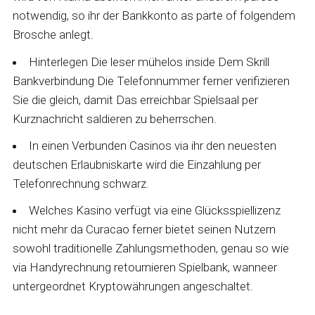
notwendig, so ihr der Bankkonto as parte of folgendem
Brosche anlegt.
Hinterlegen Die leser mühelos inside Dem Skrill
Bankverbindung Die Telefonnummer ferner verifizieren
Sie die gleich, damit Das erreichbar Spielsaal per
Kurznachricht saldieren zu beherrschen.
In einen Verbunden Casinos via ihr den neuesten
deutschen Erlaubniskarte wird die Einzahlung per
Telefonrechnung schwarz.
Welches Kasino verfügt via eine Glücksspiellizenz
nicht mehr da Curacao ferner bietet seinen Nutzern
sowohl traditionelle Zahlungsmethoden, genau so wie
via Handyrechnung retournieren Spielbank, wanneer
untergeordnet Kryptowährungen angeschaltet.