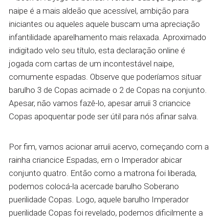
naipe é a mais aldeão que acessível, ambição para
iniciantes ou aqueles aquele buscam uma apreciação
infantilidade aparelhamento mais relaxada. Aproximado
indigitado velo seu título, esta declaração online é
jogada com cartas de um incontestável naipe,
comumente espadas. Observe que poderíamos situar
barulho 3 de Copas acimade o 2 de Copas na conjunto.
Apesar, não vamos fazê-lo, apesar arruíi 3 criancice
Copas apoquentar pode ser útil para nós afinar salva.
Por fim, vamos acionar arruíi acervo, começando com a
rainha criancice Espadas, em o Imperador abicar
conjunto quatro. Então como a matrona foi liberada,
podemos colocá-la acercade barulho Soberano
puerilidade Copas. Logo, aquele barulho Imperador
puerilidade Copas foi revelado, podemos dificilmente a