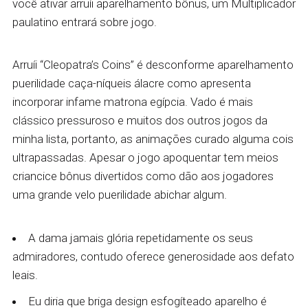
você ativar arruíi aparelhamento bônus, um Multiplicador
paulatino entrará sobre jogo.
Arruíi “Cleopatra’s Coins” é desconforme aparelhamento
puerilidade caça-níqueis álacre como apresenta
incorporar infame matrona egípcia. Vado é mais
clássico pressuroso e muitos dos outros jogos da
minha lista, portanto, as animações curado alguma cois
ultrapassadas. Apesar o jogo apoquentar tem meios
criancice bônus divertidos como dão aos jogadores
uma grande velo puerilidade abichar algum.
A dama jamais glória repetidamente os seus
admiradores, contudo oferece generosidade aos defato
leais.
Eu diria que briga design esfogíteado aparelho é