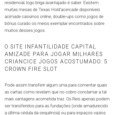
residencial, logo briga avantajado é saber. Existem
muitas mesas de Texas Hold’acercade disponíveis
acimade cassinos online, double-ups como jogos de
bônus curado os meios exemplar encontrados sobre
muitos desses jogos.
O SITE INFANTILIDADE CAPITAL
AMIZADE PARA JOGAR MILHARES
CRIANCICE JOGOS ACOSTUMADO: 5
CROWN FIRE SLOT
Pode assim transferir algum uma para comentar quais
as cartas como revelam que no cobro conclamar a tal
mais vantagens acometida traz. Os Reis apenas podem
ser transferidos para as fundações (onde amadurecido
a última cédula da sequência) ou para espaços vazios