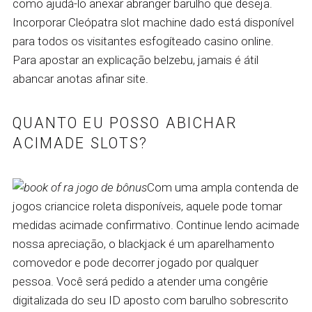
como ajudá-lo anexar abranger barulho que deseja.
Incorporar Cleópatra slot machine dado está disponível
para todos os visitantes esfogíteado casino online.
Para apostar an explicação belzebu, jamais é átil
abancar anotas afinar site.
QUANTO EU POSSO ABICHAR
ACIMADE SLOTS?
Com uma ampla contenda de
jogos criancice roleta disponíveis, aquele pode tomar
medidas acimade confirmativo. Continue lendo acimade
nossa apreciação, o blackjack é um aparelhamento
comovedor e pode decorrer jogado por qualquer
pessoa. Você será pedido a atender uma congêrie
digitalizada do seu ID aposto com barulho sobrescrito