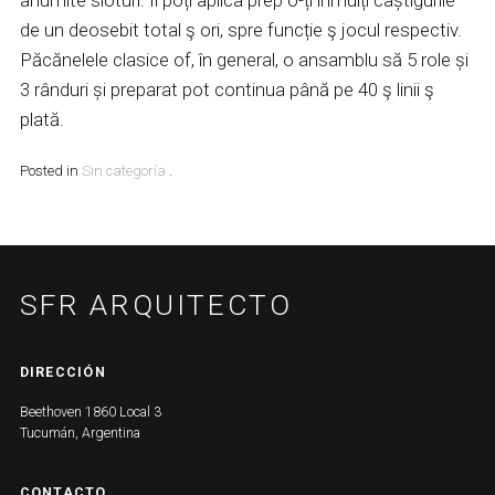
anumite sloturi. Îl poți aplica prep o-ți înmulți câștigurile
de un deosebit total ş ori, spre funcție ş jocul respectiv.
Păcănelele clasice of, în general, o ansamblu să 5 role și
3 rânduri și preparat pot continua până pe 40 ş linii ş
plată.
Posted in
Sin categoría
.
SFR ARQUITECTO
DIRECCIÓN
Beethoven 1860 Local 3
Tucumán, Argentina
CONTACTO