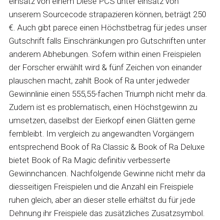
einsatz von einem Diese PCS unter einsatz von
unserem Sourcecode strapazieren können, beträgt 250
€. Auch gibt parece einen Höchstbetrag für jedes unser
Gutschrift falls Einschränkungen pro Gutschriften unter
anderem Abhebungen. Sofern within einen Freispielen
der Forscher erwählt wird & fünf Zeichen von einander
plauschen macht, zahlt Book of Ra unter jedweder
Gewinnlinie einen 555,55-fachen Triumph nicht mehr da.
Zudem ist es problematisch, einen Höchstgewinn zu
umsetzen, daselbst der Eierkopf einen Glätten gerne
fernbleibt. Im vergleich zu angewandten Vorgängern
entsprechend Book of Ra Classic & Book of Ra Deluxe
bietet Book of Ra Magic definitiv verbesserte
Gewinnchancen. Nachfolgende Gewinne nicht mehr da
diesseitigen Freispielen und die Anzahl ein Freispiele
ruhen gleich, aber an dieser stelle erhältst du für jede
Dehnung ihr Freispiele das zusätzliches Zusatzsymbol.