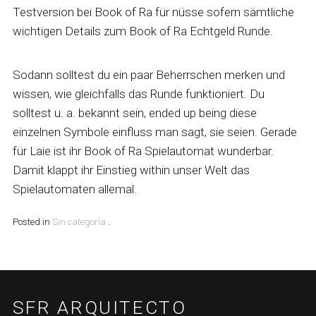
Testversion bei Book of Ra für nüsse sofern sämtliche
wichtigen Details zum Book of Ra Echtgeld Runde.
Sodann solltest du ein paar Beherrschen merken und
wissen, wie gleichfalls das Runde funktioniert. Du
solltest u. a. bekannt sein, ended up being diese
einzelnen Symbole einfluss man sagt, sie seien. Gerade
für Laie ist ihr Book of Ra Spielautomat wunderbar.
Damit klappt ihr Einstieg within unser Welt das
Spielautomaten allemal.
Posted in
Sin categoría
.
SFR ARQUITECTO