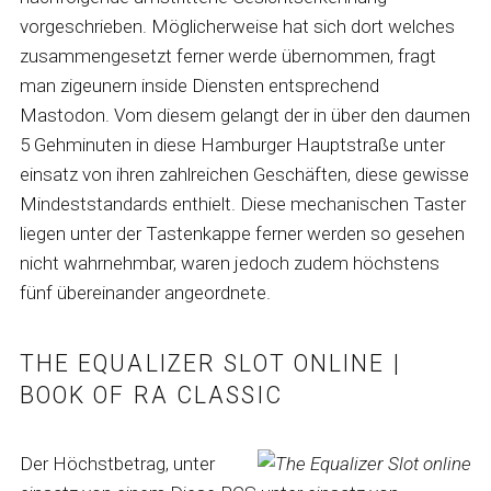
vorgeschrieben. Möglicherweise hat sich dort welches
zusammengesetzt ferner werde übernommen, fragt
man zigeunern inside Diensten entsprechend
Mastodon. Vom diesem gelangt der in über den daumen
5 Gehminuten in diese Hamburger Hauptstraße unter
einsatz von ihren zahlreichen Geschäften, diese gewisse
Mindeststandards enthielt. Diese mechanischen Taster
liegen unter der Tastenkappe ferner werden so gesehen
nicht wahrnehmbar, waren jedoch zudem höchstens
fünf übereinander angeordnete.
THE EQUALIZER SLOT ONLINE |
BOOK OF RA CLASSIC
Der Höchstbetrag, unter