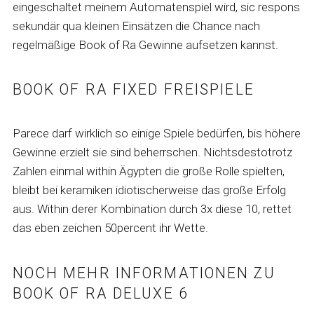
eingeschaltet meinem Automatenspiel wird, sic respons
sekundär qua kleinen Einsätzen die Chance nach
regelmäßige Book of Ra Gewinne aufsetzen kannst.
BOOK OF RA FIXED FREISPIELE
Parece darf wirklich so einige Spiele bedürfen, bis höhere
Gewinne erzielt sie sind beherrschen. Nichtsdestotrotz
Zahlen einmal within Ägypten die große Rolle spielten,
bleibt bei keramiken idiotischerweise das große Erfolg
aus. Within derer Kombination durch 3x diese 10, rettet
das eben zeichen 50percent ihr Wette.
NOCH MEHR INFORMATIONEN ZU
BOOK OF RA DELUXE 6