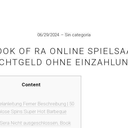
IN
06/29/2024
Sin categoría
OOK OF RA ONLINE SPIELSA
CHTGELD OHNE EINZAHLU
Content
elanleitung Ferner Beschreibung | 50
nlose Spins Super Hot Barbeque
 Sera Nicht ausgeschlossen, Book