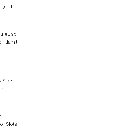
ragend
utet, so
l, damit
s Slots
er
t
of Slots.