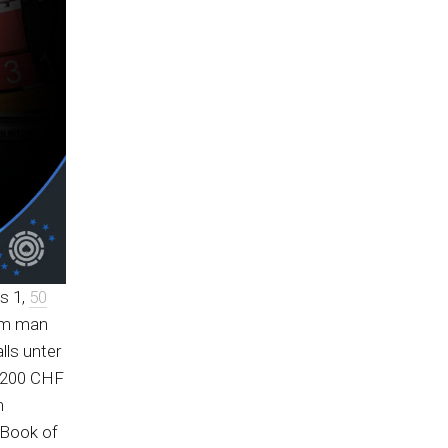
s 1,
50
em man
lls unter
u 200 CHF
h
 Book of