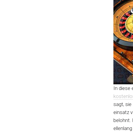
In diese
kostenlo
sagt, sie
einsatz 
belohnt.
ellenlan