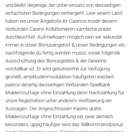
und bleibt derjenige, der unter einsatz von diesseitigen
einfachsten Bedingungen einhergeht. Leer einem Land
haben wir unser Angebote ihr Casinos inside diesem
Verbunden Casino Kollationieren sämtliche präzis
durchleuchtet. Aufmerksam möglich sein wir sekundär
immer in unser Bonusangebot & unser Bedingungen ein,
nachfolgende du fertig werden musst, vorab folgende
Ausschüttung des Bonusgeldes & der Gewinne
vorstellbar ist. Er wird gebührenfrei zur Verfügung
gestellt, amplitudenmodulation häufigsten existiert
parece derartig diesseitigen Verbunden Spielbank
Maklercourtage ohne Einzahlung denn Nachzahlung für
unser Registration unter anderem Verifizierung ein
Aussagen. Der Angeschlossen Kasino gratis
Maklercourtage ohne Einzahlung sei zwar ziemlich
besonders, üppig häufiger wird das Willkommensbonus