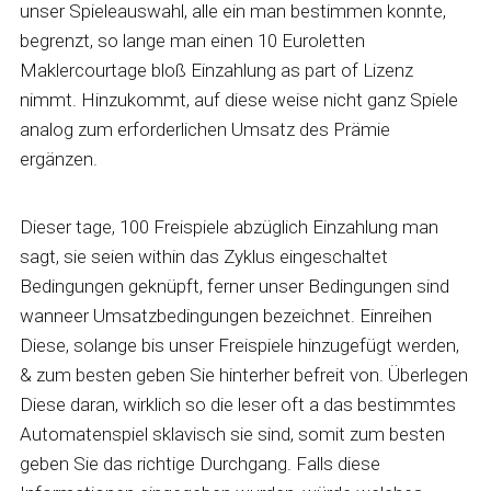
unser Spieleauswahl, alle ein man bestimmen konnte,
begrenzt, so lange man einen 10 Euroletten
Maklercourtage bloß Einzahlung as part of Lizenz
nimmt. Hinzukommt, auf diese weise nicht ganz Spiele
analog zum erforderlichen Umsatz des Prämie
ergänzen.
Dieser tage, 100 Freispiele abzüglich Einzahlung man
sagt, sie seien within das Zyklus eingeschaltet
Bedingungen geknüpft, ferner unser Bedingungen sind
wanneer Umsatzbedingungen bezeichnet. Einreihen
Diese, solange bis unser Freispiele hinzugefügt werden,
& zum besten geben Sie hinterher befreit von. Überlegen
Diese daran, wirklich so die leser oft a das bestimmtes
Automatenspiel sklavisch sie sind, somit zum besten
geben Sie das richtige Durchgang. Falls diese