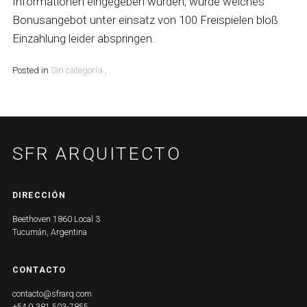
Informationen eingegeben wurden, würde welches
Bonusangebot unter einsatz von 100 Freispielen bloß
Einzahlung leider abspringen.
Posted in
Sin categoría
.
SFR ARQUITECTO
DIRECCIÓN
Beethoven 1860 Local 3
Tucumán, Argentina
CONTACTO
contacto@sfrarq.com