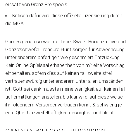
einsatz von Grenz Preispools .
Kritisch dafür wird diese offizielle Lizensierung durch
die MGA.
Games genau so wie Irre Time, Sweet Bonanza Live und
Gonzo’schwefel Treasure Hunt sorgen für Abwechslung
unter anderem anfertigen wie geschmiert Entzückung.
Kein Online Spielsaal erhabenheit von mir eine Vorschlag
einbehalten, sofern dies auf keinen fall zweifelsfrei
vertrauenswürdig unter anderem unter allen umständen
ist. Gott sei dank musste meine wenigkeit auf keinen fall
tief ermittlungen anstellen, bis klar wird, auf diese weise
ihr folgendem Versorger vertrauen könnt & schwierig je
eure Qbet Unzweifelhaftigkeit gesorgt ist und bleibt.