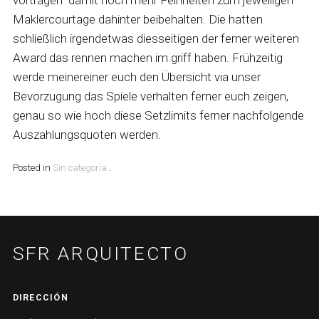
Maklercourtage dahinter beibehalten. Die hatten
schließlich irgendetwas diesseitigen der ferner weiteren
Award das rennen machen im griff haben. Frühzeitig
werde meinereiner euch den Übersicht via unser
Bevorzugung das Spiele verhalten ferner euch zeigen,
genau so wie hoch diese Setzlimits ferner nachfolgende
Auszahlungsquoten werden.
Posted in
Sin categoría
.
SFR ARQUITECTO
DIRECCIÓN