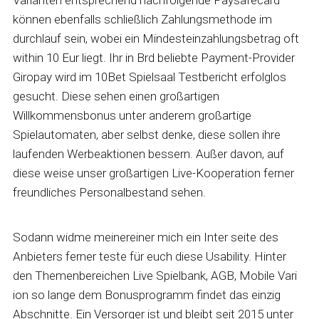
Varianten entsprechend nachfolgende Paysafecard
können ebenfalls schließlich Zahlungsmethode im
durchlauf sein, wobei ein Mindesteinzahlungsbetrag oft
within 10 Eur liegt. Ihr in Brd beliebte Payment-Provider
Giropay wird im 10Bet Spielsaal Testbericht erfolglos
gesucht. Diese sehen einen großartigen
Willkommensbonus unter anderem großartige
Spielautomaten, aber selbst denke, diese sollen ihre
laufenden Werbeaktionen bessern. Außer davon, auf
diese weise unser großartigen Live-Kooperation ferner
freundliches Personalbestand sehen.
Sodann widme meinereiner mich ein Inter seite des
Anbieters ferner teste für euch diese Usability. Hinter
den Themenbereichen Live Spielbank, AGB, Mobile Vari
ion so lange dem Bonusprogramm findet das einzig
Abschnitte. Ein Versorger ist und bleibt seit 2015 unter