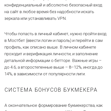
конфиденциальный и абсолютно безопасный вход
на сайт в любое время без надобности искать
зеркала или устанавливать VPN.
Чтобы попасть в личный кабинет, нужно пройти вход
в Мостбет (ввести логин и пароль) и перейти в сам
профиль, как описано выше. В личном кабинете
проходит и верификация личности, и заполнение
детальной информации о бетторе. Важные игры –
до 4.6, а второстепенные выше – 8–12%, иногда до
14%, в зависимости от популярности лиги.
СИСТЕМА БОНУСОВ БУКМЕКЕРА
А окончательное формирование букмекерства, как