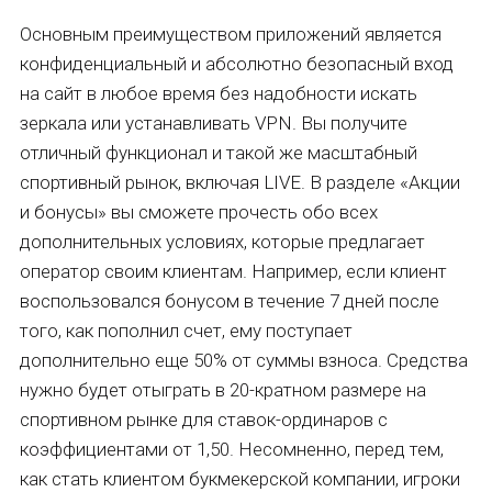
Основным преимуществом приложений является
конфиденциальный и абсолютно безопасный вход
на сайт в любое время без надобности искать
зеркала или устанавливать VPN. Вы получите
отличный функционал и такой же масштабный
спортивный рынок, включая LIVE. В разделе «Акции
и бонусы» вы сможете прочесть обо всех
дополнительных условиях, которые предлагает
оператор своим клиентам. Например, если клиент
воспользовался бонусом в течение 7 дней после
того, как пополнил счет, ему поступает
дополнительно еще 50% от суммы взноса. Средства
нужно будет отыграть в 20-кратном размере на
спортивном рынке для ставок-ординаров с
коэффициентами от 1,50. Несомненно, перед тем,
как стать клиентом букмекерской компании, игроки