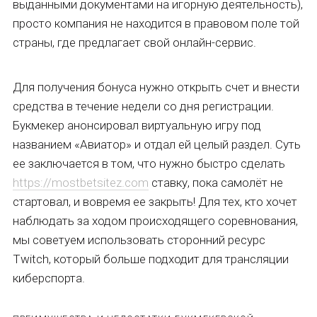
выданными документами на игорную деятельность),
просто компания не находится в правовом поле той
страны, где предлагает свой онлайн-сервис.
Для получения бонуса нужно открыть счет и внести
средства в течение недели со дня регистрации.
Букмекер анонсировал виртуальную игру под
названием «Авиатор» и отдал ей целый раздел. Суть
ее заключается в том, что нужно быстро сделать
https://mostbetsitez.com
ставку, пока самолёт не
стартовал, и вовремя ее закрыть! Для тех, кто хочет
наблюдать за ходом происходящего соревнования,
мы советуем использовать сторонний ресурс
Twitch, который больше подходит для трансляции
киберспорта.