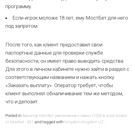
программу.
Если игрок моложе 18 лет, ему МостБет для него
под запретом.
После того, как клиент предоставил свои
паспортные данные для проверки службе
безопасности, он имеет право выводить средства.
Для этого в личном кабинете нужно зайти в раздел с
соответствующим названием и нажать кнопку
«Заказать выплату». Оператор требует, чтобы
клиент выполнял обналичивание тем же методом,
что и депозит.
Posted in
Авиатор Мостбет увеличение ставки х1000 в игре Aviator
от Mostbet - 851
and tagged with
kingdom
kingdom UZ
.