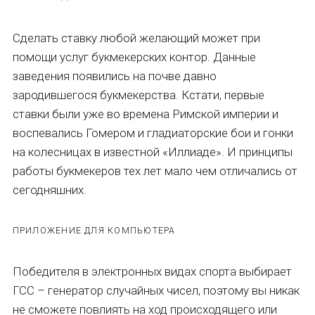
Сделать ставку любой желающий может при
помощи услуг букмекерских контор. Данные
заведения появились на почве давно
зародившегося букмекерства. Кстати, первые
ставки были уже во времена Римской империи и
воспевались Гомером и гладиаторские бои и гонки
на колесницах в известной «Иллиаде». И принципы
работы букмекеров тех лет мало чем отличались от
сегодняшних.
ПРИЛОЖЕНИЕ ДЛЯ КОМПЬЮТЕРА
Победителя в электронных видах спорта выбирает
ГСС – генератор случайных чисел, поэтому вы никак
не сможете повлиять на ход происходящего или