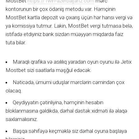
MostBet
https://1win-azerbaijan2.com
mərc
kontorunun bir çox ödəniş metodu var. Həmçinin
MostBet kartla depozit və çıxarış üçün hər hansı vergi və
ya komissiya tutmur. Lakin, MostBet vergi tutmasa belə,
istifadə etdiyiniz bank sizdən müəyyən miqdarda faiz
tuta bilər.
Maraqlı qrafika və asılılıq yaradan oyun oyunu ilə Jetix
Mostbet sizi saatlarla məşğul edəcək.
Nəticədə, ümumi uduşlar mərclərin cəmindən çox
olacaq.
Qeydiyyatın çətinliyinə, həmçinin hesabın
bloklanmasına gəldikdə, dərhal dəstək xidməti ilə əlaqə
saxlamalısınız.
Başqa səhifəyə keçməklə siz dərhal oyuna başlaya