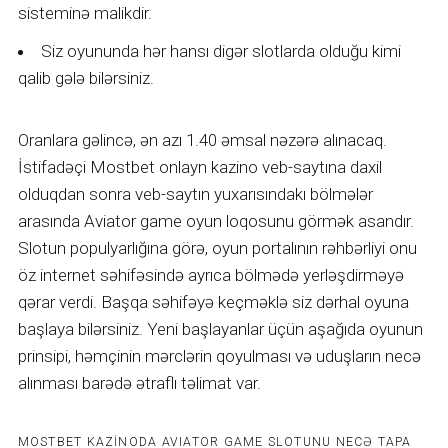
sisteminə malikdir.
Siz oyununda hər hansı digər slotlarda olduğu kimi
qalib gələ bilərsiniz.
Oranlara gəlincə, ən azı 1.40 əmsal nəzərə alınacaq.
İstifadəçi Mostbet onlayn kazino veb-saytına daxil
olduqdan sonra veb-saytın yuxarısındakı bölmələr
arasında Aviator game oyun loqosunu görmək asandır.
Slotun populyarlığına görə, oyun portalının rəhbərliyi onu
öz internet səhifəsində ayrıca bölmədə yerləşdirməyə
qərar verdi. Başqa səhifəyə keçməklə siz dərhal oyuna
başlaya bilərsiniz. Yeni başlayanlar üçün aşağıda oyunun
prinsipi, həmçinin mərclərin qoyulması və uduşların necə
alınması barədə ətraflı təlimat var.
MOSTBET KAZİNODA AVIATOR GAME SLOTUNU NECƏ TAPA