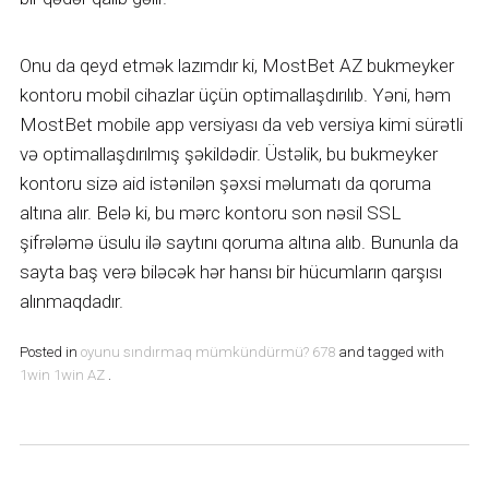
Onu da qeyd etmək lazımdır ki, MostBet AZ bukmeyker
kontoru mobil cihazlar üçün optimallaşdırılıb. Yəni, həm
MostBet mobile app versiyası da veb versiya kimi sürətli
və optimallaşdırılmış şəkildədir. Üstəlik, bu bukmeyker
kontoru sizə aid istənilən şəxsi məlumatı da qoruma
altına alır. Belə ki, bu mərc kontoru son nəsil SSL
şifrələmə üsulu ilə saytını qoruma altına alıb. Bununla da
sayta baş verə biləcək hər hansı bir hücumların qarşısı
alınmaqdadır.
Posted in
oyunu sındırmaq mümkündürmü? 678
and tagged with
1win
1win AZ
.