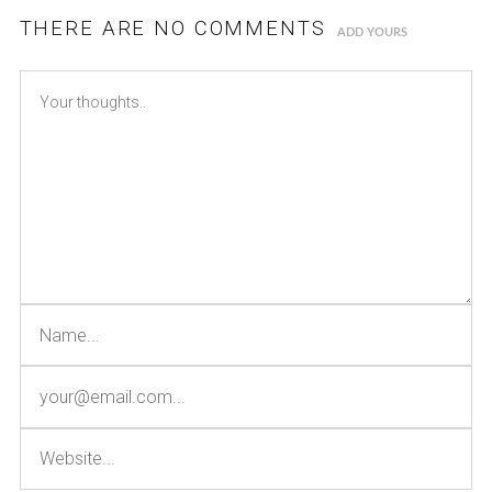
THERE ARE NO COMMENTS
ADD YOURS