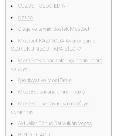
GÜZƏŞT ƏLDƏ EDİN
Nəticə
Əlaqə və texniki dəstək Mostbet
Mostbet KAZİNODA Aviator game
SLOTUNU NECƏ TAPA BİLƏR?
MostBet-də hadisələr üçün canlı mərc
və yayım
Qeydiyyat və MostBet-ə
MostBet saytına ümumi baxış
MostBet lisenziyası və məxfiliyin
qorunması
Aktueller Bonus Bei Vulkan Vegas
BİZLƏ ƏLAQƏ