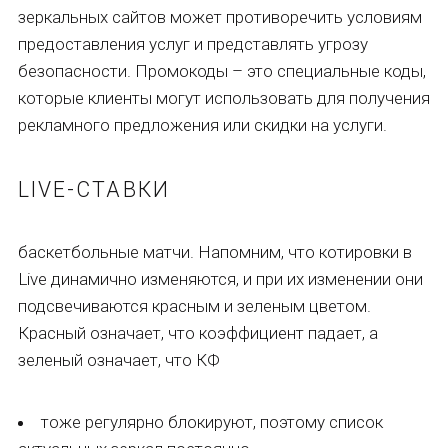
зеркальных сайтов может противоречить условиям
предоставления услуг и представлять угрозу
безопасности. Промокоды – это специальные коды,
которые клиенты могут использовать для получения
рекламного предложения или скидки на услуги.
LIVE-СТАВКИ
баскетбольные матчи. Напомним, что котировки в
Live динамично изменяются, и при их изменении они
подсвечиваются красным и зеленым цветом.
Красный означает, что коэффициент падает, а
зеленый означает, что КФ
тоже регулярно блокируют, поэтому список