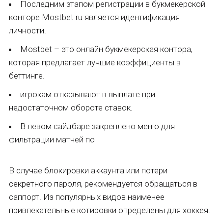
Последним этапом регистрации в букмекерской
конторе Mostbet ru является идентификация
личности.
Mostbet – это онлайн букмекерская контора,
которая предлагает лучшие коэффициенты в
беттинге.
игрокам отказывают в выплате при
недостаточном обороте ставок.
В левом сайдбаре закреплено меню для
фильтрации матчей по
В случае блокировки аккаунта или потери
секретного пароля, рекомендуется обращаться в
саппорт. Из популярных видов наименее
привлекательные котировки определены для хоккея.