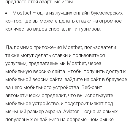
предлагаются азартные игры.
Mostbet – одна из лучших онлайн букмекерских
контор, где вы можете делать ставки на огромное
количество видов спорта, лиг и турниров.
Да, помимо приложения Mostbet, пользователи
также могут делать ставки и пользоваться
услугами, предлагаемыми Mostbet, через
мобильную версию сайта. Чтобы получить доступ к
мобильной версии сайта, зайдите на сайт в браузере
вашего мобильного устройства. Веб-сайт
автоматически определит, что вы используете
мобильное устройство, и подстроит макет под
меньший размер экрана. Aviator – одна из самых
популярных онлайн-игр на современном рынке.