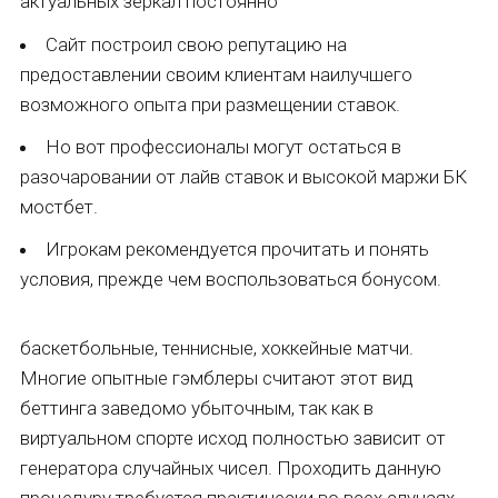
актуальных зеркал постоянно
Сайт построил свою репутацию на
предоставлении своим клиентам наилучшего
возможного опыта при размещении ставок.
Но вот профессионалы могут остаться в
разочаровании от лайв ставок и высокой маржи БК
мостбет.
Игрокам рекомендуется прочитать и понять
условия, прежде чем воспользоваться бонусом.
баскетбольные, теннисные, хоккейные матчи.
Многие опытные гэмблеры считают этот вид
беттинга заведомо убыточным, так как в
виртуальном спорте исход полностью зависит от
генератора случайных чисел. Проходить данную