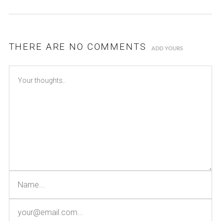
THERE ARE NO COMMENTS
ADD YOURS