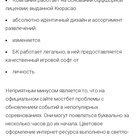
Компания работает на основании оффшорной
лицензии, выданной Кюрасао.
абсолютно идентичный дизайн и ассортимент
развлечений.
изменяется.
БК работает легально, в ней предоставляется
качественный игровой софт от
личность.
Неприятным минусом является то, что на
официальном сайте мостбет проблемы с
обновлением событий в непопулярных
соревнованиях. Они могут появляться буквально за
несколько часов до их начала. Цветовое
оформление интернет-ресурса выполнено в светло-