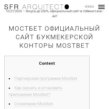
MENU
10/27/2023
бонусы до 250%, официальный сайт в Узбекистане -
447
МОСТБЕТ ОФИЦИАЛЬНЫЙ
САЙТ БУКМЕКЕРСКОЙ
КОНТОРЫ MOSTBET
Content
Партнерская программа Mostbet
Как скачать и установить
приложение Mostbet?
О компании Mostbet