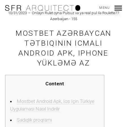
MENU
10/31/2023
Onlayn Rulet oyna Pulsuz və ya real pul ilə Roulette77
Azerbaijan - 155
MOSTBET AZƏRBAYCAN
TƏTBIQININ ICMALI
ANDROID APK, IPHONE
YÜKLƏMƏ AZ
Content
Mostbet Android Apk, Ios Için Türkiye
Uygulaması Nasıl Indirilir
Sadiqlik proqramı