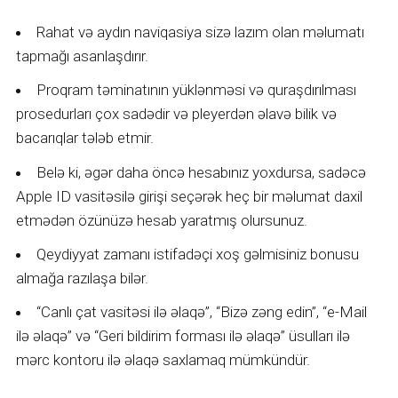
Rahat və aydın naviqasiya sizə lazım olan məlumatı
tapmağı asanlaşdırır.
Proqram təminatının yüklənməsi və quraşdırılması
prosedurları çox sadədir və pleyerdən əlavə bilik və
bacarıqlar tələb etmir.
Belə ki, əgər daha öncə hesabınız yoxdursa, sadəcə
Apple ID vasitəsilə girişi seçərək heç bir məlumat daxil
etmədən özünüzə hesab yaratmış olursunuz.
Qeydiyyat zamanı istifadəçi xoş gəlmisiniz bonusu
almağa razılaşa bilər.
“Canlı çat vasitəsi ilə əlaqə”, “Bizə zəng edin”, “e-Mail
ilə əlaqə” və “Geri bildirim forması ilə əlaqə” üsulları ilə
mərc kontoru ilə əlaqə saxlamaq mümkündür.