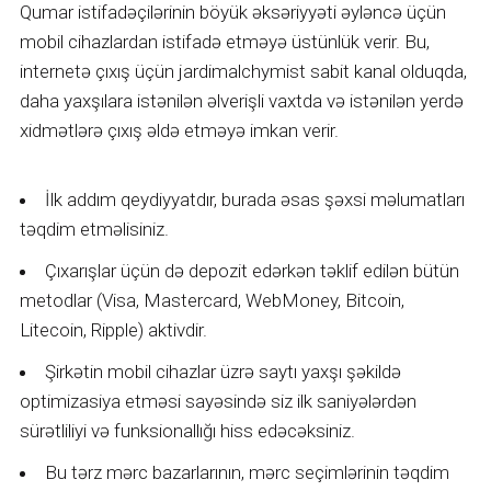
Qumar istifadəçilərinin böyük əksəriyyəti əyləncə üçün
mobil cihazlardan istifadə etməyə üstünlük verir. Bu,
internetə çıxış üçün jardimalchymist sabit kanal olduqda,
daha yaxşılara istənilən əlverişli vaxtda və istənilən yerdə
xidmətlərə çıxış əldə etməyə imkan verir.
İlk addım qeydiyyatdır, burada əsas şəxsi məlumatları
təqdim etməlisiniz.
Çıxarışlar üçün də depozit edərkən təklif edilən bütün
metodlar (Visa, Mastercard, WebMoney, Bitcoin,
Litecoin, Ripple) aktivdir.
Şirkətin mobil cihazlar üzrə saytı yaxşı şəkildə
optimizasiya etməsi sayəsində siz ilk saniyələrdən
sürətliliyi və funksionallığı hiss edəcəksiniz.
Bu tərz mərc bazarlarının, mərc seçimlərinin təqdim