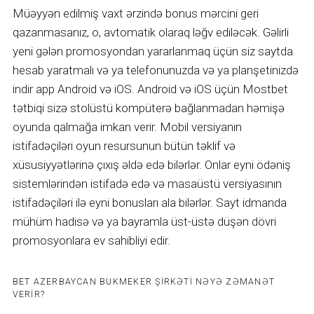
Müəyyən edilmiş vaxt ərzində bonus mərcini geri
qazanmasanız, o, avtomatik olaraq ləğv ediləcək. Gəlirli
yeni gələn promosyondan yararlanmaq üçün siz saytda
hesab yaratmalı və ya telefonunuzda və ya planşetinizdə
indir app Android və iOS. Android və iOS üçün Mostbet
tətbiqi sizə stolüstü kompüterə bağlanmadan həmişə
oyunda qalmağa imkan verir. Mobil versiyanın
istifadəçiləri oyun resursunun bütün təklif və
xüsusiyyətlərinə çıxış əldə edə bilərlər. Onlar eyni ödəniş
sistemlərindən istifadə edə və masaüstü versiyasının
istifadəçiləri ilə eyni bonusları ala bilərlər. Sayt idmanda
mühüm hadisə və ya bayramla üst-üstə düşən dövri
promosyonlara ev sahibliyi edir.
BET AZERBAYCAN BUKMEKER ŞİRKƏTİ NƏYƏ ZƏMANƏT
VERİR?