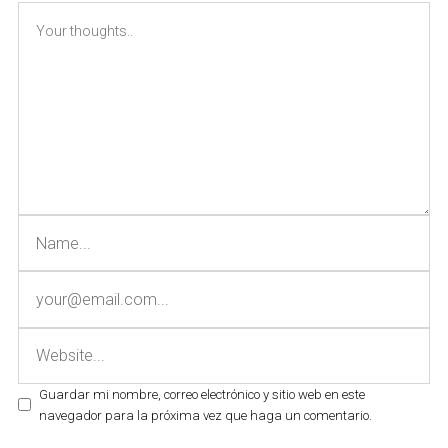
Guardar mi nombre, correo electrónico y sitio web en este
navegador para la próxima vez que haga un comentario.