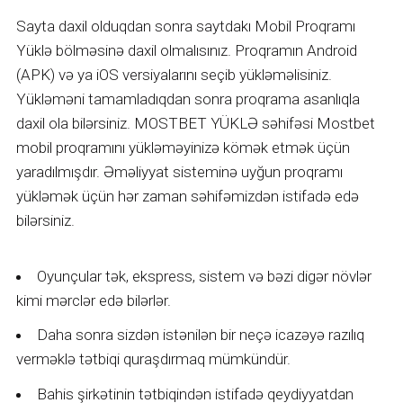
Sayta daxil olduqdan sonra saytdakı Mobil Proqramı
Yüklə bölməsinə daxil olmalısınız. Proqramın Android
(APK) və ya iOS versiyalarını seçib yükləməlisiniz.
Yükləməni tamamladıqdan sonra proqrama asanlıqla
daxil ola bilərsiniz. MOSTBET YÜKLƏ səhifəsi Mostbet
mobil proqramını yükləməyinizə kömək etmək üçün
yaradılmışdır. Əməliyyat sisteminə uyğun proqramı
yükləmək üçün hər zaman səhifəmizdən istifadə edə
bilərsiniz.
Oyunçular tək, ekspress, sistem və bəzi digər növlər
kimi mərclər edə bilərlər.
Daha sonra sizdən istənilən bir neçə icazəyə razılıq
verməklə tətbiqi quraşdırmaq mümkündür.
Bahis şirkətinin tətbiqindən istifadə qeydiyyatdan