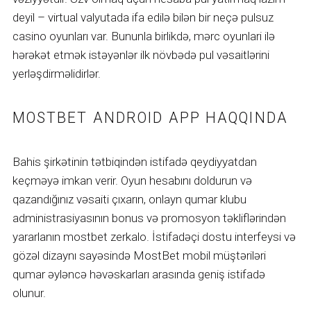
deyil – virtual valyutada ifa edilə bilən bir neçə pulsuz
casino oyunları var. Bununla birlikdə, mərc oyunlari ilə
hərəkət etmək istəyənlər ilk növbədə pul vəsaitlərini
yerləşdirməlidirlər.
MOSTBET ANDROID APP HAQQINDA
Bahis şirkətinin tətbiqindən istifadə qeydiyyatdan
keçməyə imkan verir. Oyun hesabını doldurun və
qazandığınız vəsaiti çıxarın, onlayn qumar klubu
administrasiyasının bonus və promosyon təkliflərindən
yararlanın mostbet zerkalo. İstifadəçi dostu interfeysi və
gözəl dizaynı sayəsində MostBet mobil müştəriləri
qumar əyləncə həvəskarları arasında geniş istifadə
olunur.