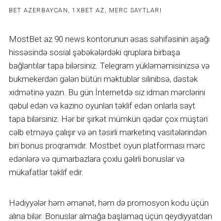
BET AZERBAYCAN, 1XBET AZ, MERC SAYTLARI
MostBet az 90 news kontorunun əsas səhifəsinin aşağı
hissəsində sosial şəbəkələrdəki qruplara birbaşa
bağlantılar tapa bilərsiniz. Telegram yükləməmisinizsə və
bukmekerdən gələn bütün məktublar silinibsə, dəstək
xidmətinə yazın. Bu gün İnternetdə siz idman mərclərini
qəbul edən və kazino oyunları təklif edən onlarla sayt
tapa bilərsiniz. Hər bir şirkət mümkün qədər çox müştəri
cəlb etməyə çalışır və ən təsirli marketinq vasitələrindən
biri bonus proqramıdır. Mostbet oyun platforması mərc
edənlərə və qumarbazlara çoxlu gəlirli bonuslar və
mükafatlar təklif edir.
Hədiyyələr həm əmanət, həm də promosyon kodu üçün
alına bilər. Bonuslar almağa başlamaq üçün qeydiyyatdan