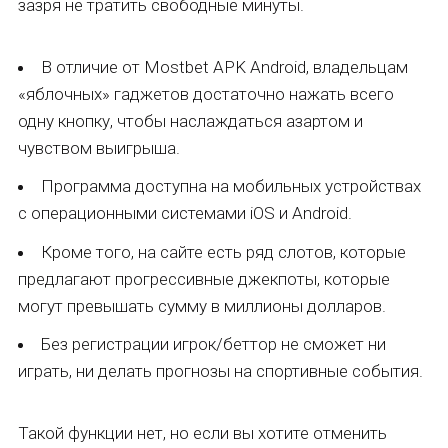
зазря не тратить свободные минуты.
В отличие от Mostbet APK Android, владельцам
«яблочных» гаджетов достаточно нажать всего
одну кнопку, чтобы наслаждаться азартом и
чувством выигрыша.
Программа доступна на мобильных устройствах
с операционными системами iOS и Android.
Кроме того, на сайте есть ряд слотов, которые
предлагают прогрессивные джекпоты, которые
могут превышать сумму в миллионы долларов.
Без регистрации игрок/беттор не сможет ни
играть, ни делать прогнозы на спортивные события.
Такой функции нет, но если вы хотите отменить