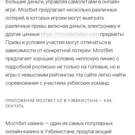
большие деньги, управляя самолетами в онлайн-
игре. Mostbet предлагает несколько различных
лотерей, в которых игроки могут выиграть
различные призы, включая деньги, электронику и
другие ценные
https://mostbetsitez.com
предметы.
Призы и условия участия могут отличаться в
зависимости от конкретной лотереи. MostBet
предлагает хорошие условия, неплохую линию с
подробной росписью не только на топовые, но и
игры с невысоким рейтингом. На сайте легко найти
соревнования с участием узбекских команд.
ПРИЛОЖЕНИЕ MOSTBET UZ В УЗБЕКИСТАНЕ — КАК
СКАЧАТЬ
Мостбет казино — один из самых популярных
онлайн-казино в Узбекистане, предлагающий