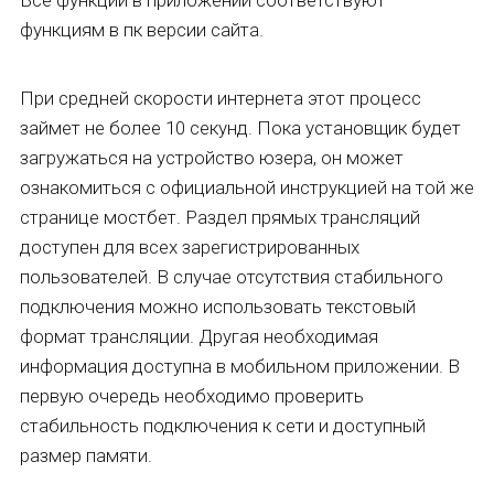
функциям в пк версии сайта.
При средней скорости интернета этот процесс
займет не более 10 секунд. Пока установщик будет
загружаться на устройство юзера, он может
ознакомиться с официальной инструкцией на той же
странице мостбет. Раздел прямых трансляций
доступен для всех зарегистрированных
пользователей. В случае отсутствия стабильного
подключения можно использовать текстовый
формат трансляции. Другая необходимая
информация доступна в мобильном приложении. В
первую очередь необходимо проверить
стабильность подключения к сети и доступный
размер памяти.