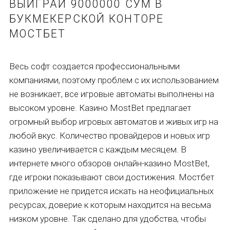
ВЫИГРАЙ 9000000 СУМ В
БУКМЕКЕРСКОЙ КОНТОРЕ
МОСТБЕТ
Весь софт создается профессиональными
компаниями, поэтому проблем с их использованием
не возникает, все игровые автоматы выполнены на
высоком уровне. Казино MostBet предлагает
огромный выбор игровых автоматов и живых игр на
любой вкус. Количество провайдеров и новых игр
казино увеличивается с каждым месяцем. В
интернете много обзоров онлайн-казино MostBet,
где игроки показывают свои достижения. Мостбет
приложение не придется искать на неофициальных
ресурсах, доверие к которым находится на весьма
низком уровне. Так сделано для удобства, чтобы