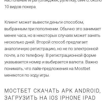
настольные игры (блэкджек, рулетка), бинго, около
10 видов покера.
Клиент может вывести деньги способом,
выбранным при пополнении. Обычно это занимает
менее часа, но в некоторых случаях может занять
несколько дней. Второй способ предлагает
аналогичную регистрацию, но не по электронной
почте, а по телефону. В регистрационной форме
указывается номер и выбирается валюта. Важно
понимать, что лайв-предложения на Mostbet
меняются по ходу игры.
МОСТБЕТ СКАЧАТЬ APK ANDROID,
ЗАГРУЗИТЬ НА IOS IPHONE IPAD