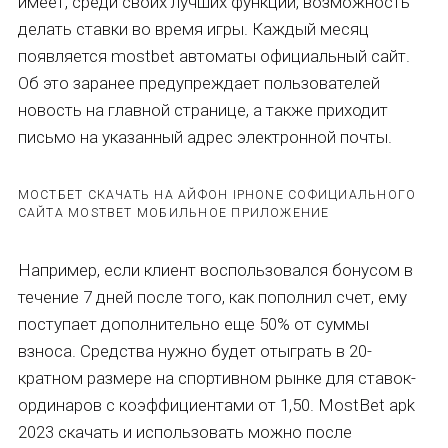
имеет, среди своих лучших функций, возможность
делать ставки во время игры. Каждый месяц
появляется mostbet автоматы официальный сайт.
Об это заранее предупреждает пользователей
новость на главной странице, а также приходит
письмо на указанный адрес электронной почты.
МОСТБЕТ СКАЧАТЬ НА АЙФОН IPHONE CОФИЦИАЛЬНОГО
САЙТА MOSTBET МОБИЛЬНОЕ ПРИЛОЖЕНИЕ
Например, если клиент воспользовался бонусом в
течение 7 дней после того, как пополнил счет, ему
поступает дополнительно еще 50% от суммы
взноса. Средства нужно будет отыграть в 20-
кратном размере на спортивном рынке для ставок-
ординаров с коэффициентами от 1,50. MostBet apk
2023 скачать и использовать можно после