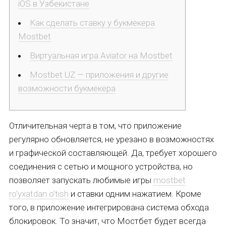
iOS в Узбекистане
Как сделать ставку у букмекера
Mostbet
Виртуальная игра Aviator на Mostbet
Mostbet UZ — приложения и другие
возможности букмекера
Отличительная черта в том, что приложение
регулярно обновляется, не урезано в возможностях
и графической составляющей. Да, требует хорошего
соединения с сетью и мощного устройства, но
позволяет запускать любимые игры
mostbet
ro’yxatdan o’tish
и ставки одним нажатием. Кроме
того, в приложение интегрирована система обхода
блокировок. То значит, что Мостбет будет всегда