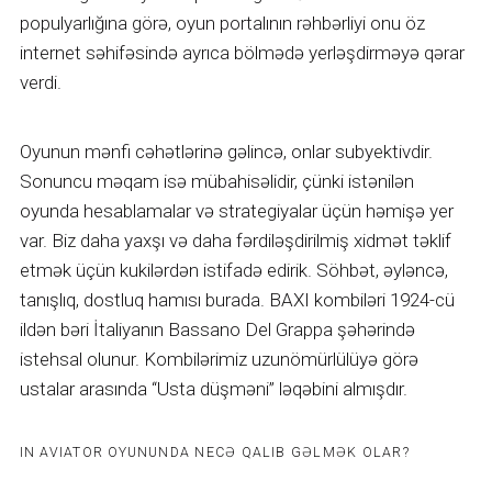
populyarlığına görə, oyun portalının rəhbərliyi onu öz
internet səhifəsində ayrıca bölmədə yerləşdirməyə qərar
verdi.
Oyunun mənfi cəhətlərinə gəlincə, onlar subyektivdir.
Sonuncu məqam isə mübahisəlidir, çünki istənilən
oyunda hesablamalar və strategiyalar üçün həmişə yer
var. Biz daha yaxşı və daha fərdiləşdirilmiş xidmət təklif
etmək üçün kukilərdən istifadə edirik. Söhbət, əyləncə,
tanışlıq, dostluq hamısı burada. BAXI kombiləri 1924-cü
ildən bəri İtaliyanın Bassano Del Grappa şəhərində
istehsal olunur. Kombilərimiz uzunömürlülüyə görə
ustalar arasında “Usta düşməni” ləqəbini almışdır.
IN AVIATOR OYUNUNDA NECƏ QALIB GƏLMƏK OLAR?