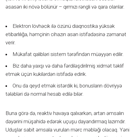
əsasən iki növə bölünür – qırmızı rəngli və qara olanlar.
Elektron lövhəcik ilə özünü diaqnostika yüksək
etibarlılığa, həmçinin cihazın asan istifadəsinə zəmanət
verir.
Mükafat qalibləri sistem tərəfindən müəyyən edilir.
Biz daha yaxşı və daha fərdiləşdirilmiş xidmət təklif
etmək üçün kukilərdən istifadə edirik.
Onu da qeyd etmək istərdik ki, bonusların dövriyyə
tələbləri də normal hesab edilə bilər.
Buna görə də, reaktiv havaya qalxarkən, artan əmsalın
dəyərini müşahidə edərək uçuşu dayandırmaq lazımdır.
Uduşlar sabit əmsala vurulan mərc məbləği olacaq. Yəni