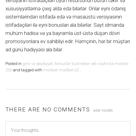
versiyanın istifadəçiləri oyun resursunun bütün təklif və
xüsusiyyətlərinə çıxış əldə edə bilərlər. Onlar eyni ödəniş
sistemlərindən istifadə edə və masaüstü versiyasının
istifadəçiləri ilə eyni bonusları ala bilərlər. Sayt idmanda
mühüm hadisə və ya bayramla üst-üstə düşən dövri
promosyonlara ev sahibliyi edir. Həmçinin, hər bir müştəri
ad günü hədiyyəsi ala bilər.
Posted in
giris və qeydiyyat, bonuslar bukmeker veb saytında mosbet -
250
and tagged with
mostbet
mostbet AZ
.
THERE ARE NO COMMENTS
ADD YOURS