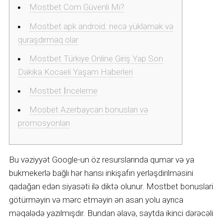
Mostbet Com Güvenli Mi?
Mostbet apk android: necə yükləmək və
quraşdırmaq olar
Mostbet Türkiye Online Giriş Yap Son
Dakika Kocaeli Yaşam Haberleri
Mostbet İnceleme
Mosbet Azerbaycan bonusları və
promosyonları
Bu vəziyyət Google-un öz resurslarında qumar və ya
bukmekerlə bağlı hər hansı inkişafın yerləşdirilməsini
qadağan edən siyasəti ilə diktə olunur. Mostbet bonuslari
götürməyin və mərc etməyin ən asan yolu ayrıca
məqalədə yazılmışdır. Bundan əlavə, saytda ikinci dərəcəli