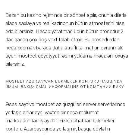
Bəzən bu kazino rejimində bir söhbət açılır, onunla dilerlə
əlaqə saxlaya və real kazinonun bütün atmosferini hiss
edə bilərsiniz. Hesab yaratmaq üçün bütün prosedur 2
dəqiqədən çox boş vaxt tələb etmir. Bu prosedurdan
necə keçmək barədə daha ətraflı təlimatları öyrənmək
üçün mostbet qeydi̇yyat rəsmi yükləmə məqaləni oxuya
bilərsiniz.
MOSTBET AZƏRBAYCAN BUKMEKER KONTORU HAQQINDA
ÜMUMI BAXIŞ-ICMAL ИНФОРМАЦИЯ ОТ КОМПАНИЙ БАКУ
Əsas sayt və mostbet az güzgüləri server serverlərində
yerləşir, onlar eyni vaxtda bir neçə məlumat
mərkəzlərindən işləyirlər. Fiziki cəhətdən bukmeker
kontoru Azərbaycanda yerləşmir, başqa dövlətin