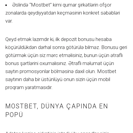
Əslində “Mostbet” kimi qumar şirkətlərin ofşor
zonalarda qeydiyyatdan keçməsinin konkret səbəbləri
var.
Qeyd etmək lazımdır ki, ilk depozit bonusu hesaba
köçürüldükdən dərhal sonra götürülə bilməz. Bonusu geri
götürmək üçün siz mərc etməlisiniz, bunun üçün ətraflı
bonus şərtlərini oxumalısınız. Ətraflı məlumat üçün
saytın promosyonlar bölməsinə daxil olun. Mostbet
saytının daha bir üstünlüyü onun sizin üçün mobil
proqram yaratmasıdır.
MOSTBET, DÜNYA ÇAPINDA EN
POPÜ