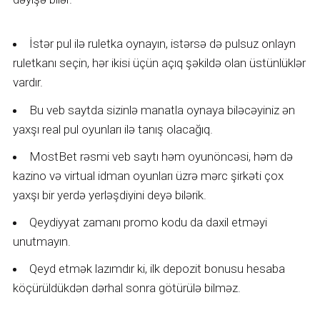
İstər pul ilə ruletka oynayın, istərsə də pulsuz onlayn
ruletkanı seçin, hər ikisi üçün açıq şəkildə olan üstünlüklər
vardır.
Bu veb saytda sizinlə manatla oynaya biləcəyiniz ən
yaxşı real pul oyunları ilə tanış olacağıq.
MostBet rəsmi veb saytı həm oyunöncəsi, həm də
kazino və virtual idman oyunları üzrə mərc şirkəti çox
yaxşı bir yerdə yerləşdiyini deyə bilərik.
Qeydiyyat zamanı promo kodu da daxil etməyi
unutmayın.
Qeyd etmək lazımdır ki, ilk depozit bonusu hesaba
köçürüldükdən dərhal sonra götürülə bilməz.