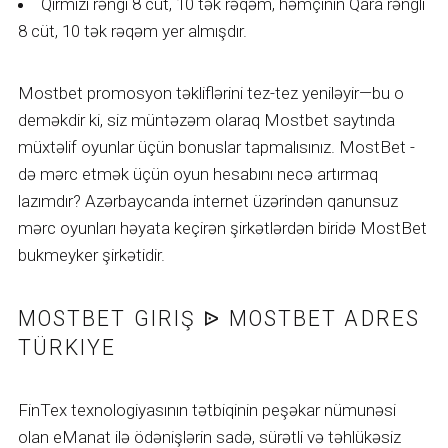
Qırmızı rəngi 8 cüt, 10 tək rəqəm, həmçinin Qara rəngli
8 cüt, 10 tək rəqəm yer almışdır.
Mostbet promosyon təkliflərini tez-tez yeniləyir—bu o
deməkdir ki, siz müntəzəm olaraq Mostbet saytında
müxtəlif oyunlar üçün bonuslar tapmalısınız. MostBet -
də mərc etmək üçün oyun hesabını necə artırmaq
lazımdır? Azərbaycanda internet üzərindən qanunsuz
mərc oyunları həyata keçirən şirkətlərdən biridə MostBet
bukmeyker şirkətidir.
MOSTBET GIRIŞ ᐉ MOSTBET ADRES
TÜRKIYE
FinTex texnologiyasının tətbiqinin peşəkar nümunəsi
olan eManat ilə ödənişlərin sadə, sürətli və təhlükəsiz