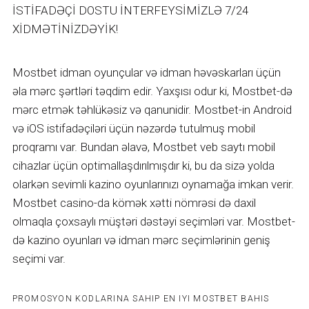
İSTİFADƏÇİ DOSTU İNTERFEYSİMİZLƏ 7/24
XİDMƏTİNİZDƏYİK!
Mostbet idman oyunçular və idman həvəskarları üçün
əla mərc şərtləri təqdim edir. Yaxşısı odur ki, Mostbet-də
mərc etmək təhlükəsiz və qanunidir. Mostbet-in Android
və iOS istifadəçiləri üçün nəzərdə tutulmuş mobil
proqramı var. Bundan əlavə, Mostbet veb saytı mobil
cihazlar üçün optimallaşdırılmışdır ki, bu da sizə yolda
olarkən sevimli kazino oyunlarınızı oynamağa imkan verir.
Mostbet casino-da kömək xətti nömrəsi də daxil
olmaqla çoxsaylı müştəri dəstəyi seçimləri var. Mostbet-
də kazino oyunları və idman mərc seçimlərinin geniş
seçimi var.
PROMOSYON KODLARINA SAHIP EN IYI MOSTBET BAHIS