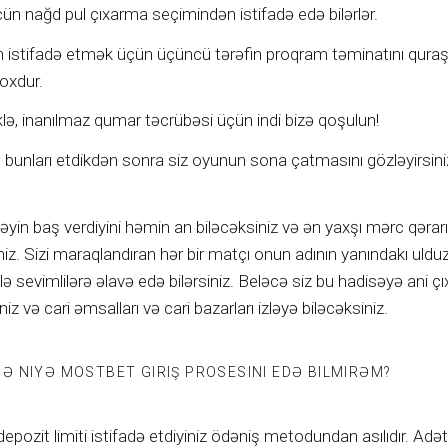
n nağd pul çıxarma seçimindən istifadə edə bilərlər.
 istifadə etmək üçün üçüncü tərəfin proqram təminatını qura
oxdur.
klə, inanılmaz qumar təcrübəsi üçün indi bizə qoşulun!
 bunları etdikdən sonra siz oyunun sona çatmasını gözləyirsini
əyin baş verdiyini həmin an biləcəksiniz və ən yaxşı mərc qərarı
niz. Sizi maraqlandıran hər bir matçı onun adının yanındakı uldu
lə sevimlilərə əlavə edə bilərsiniz. Beləcə siz bu hadisəyə ani çı
iz və cari əmsalları və cari bazarları izləyə biləcəksiniz.
Ə NIYƏ MOSTBET GIRIŞ PROSESINI EDƏ BILMIRƏM?
pozit limiti istifadə etdiyiniz ödəniş metodundan asılıdır. Adə