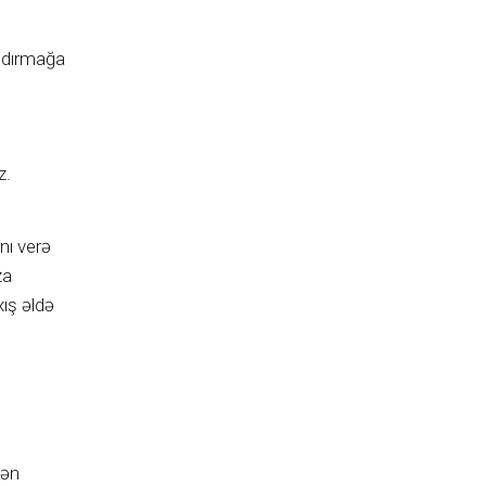
şdırmağa
z.
nı verə
za
xış əldə
tən