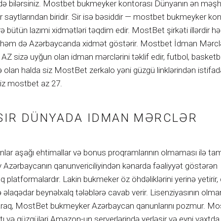
edə bilərsiniz. Mostbet bukmeyker kontorası Dünyanın ən məşh
saytlarından biridir. Sir isə bəsiddir — mostbet bukmeyker kon
ə bütün lazımi xidmətləri təqdim edir. MostBet şirkəti illərdir 
həm də Azərbaycanda xidmət göstərir. Mostbet İdman Mərclə
Z sizə uyğun olan idman mərclərini təklif edir, futbol, ​​basketbol
ə olan halda siz MostBet zerkalo yəni güzgü linklərindən istifad
niz mostbet az 27.
SIR DÜNYADA IDMAN MƏRCLƏR
nlar aşağı ehtimallar və bonus proqramlarının olmaması ilə ta
v Azərbaycanın qanunvericiliyindən kənarda fəaliyyət göstərən
q platformalardır. Lakin bukmeker öz öhdəliklərini yerinə yetirir
lə əlaqədar beynəlxalq tələblərə cavab verir. Lisenziyasının ol
aq, MostBet bukmeyker Azərbaycan qanunlarını pozmur. Mos
ı və güzgüləri Amazon-un serverlərində yerləşir və eyni vaxtda