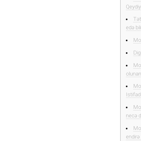
Qeydiy
Tət
edə bi
Mos
Dig
Mos
olunan
Mo
Istifa
Mos
necə d
Mos
endirə