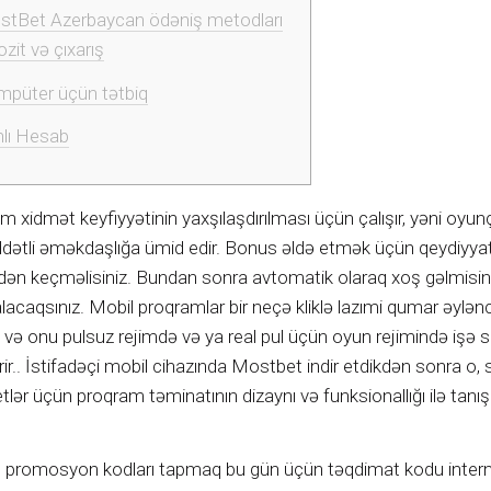
tBet Azerbaycan ödəniş metodları
zit və çıxarış
püter üçün tətbiq
lı Hesab
im xidmət keyfiyyətinin yaxşılaşdırılması üçün çalışır, yəni oyunç
ətli əməkdaşlığa ümid edir. Bonus əldə etmək üçün qeydiyya
dən keçməlisiniz. Bundan sonra avtomatik olaraq xoş gəlmisin
acaqsınız. Mobil proqramlar bir neçə kliklə lazımi qumar əylən
və onu pulsuz rejimdə və ya real pul üçün oyun rejimində işə
ir.. İstifadəçi mobil cihazında Mostbet indir etdikdən sonra o,
tlər üçün proqram təminatının dizaynı və funksionallığı ilə tanış 
promosyon kodları tapmaq bu gün üçün təqdimat kodu inter