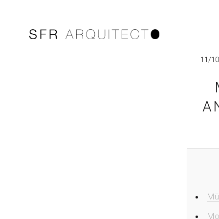
11/10
A
Müa
Mos