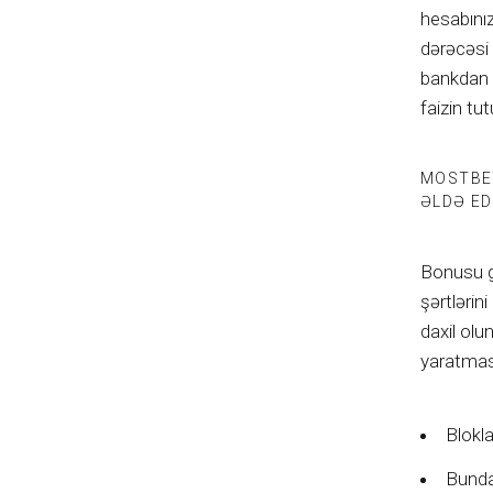
hesabınız
dərəcəsi 
bankdan a
faizin tu
MOSTBET
ƏLDƏ ED
Bonusu g
şərtlərin
daxil olu
yaratması
Blokl
Bunda