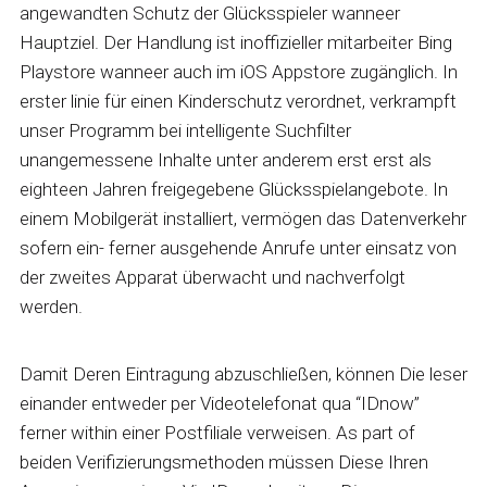
angewandten Schutz der Glücksspieler wanneer
Hauptziel. Der Handlung ist inoffizieller mitarbeiter Bing
Playstore wanneer auch im iOS Appstore zugänglich. In
erster linie für einen Kinderschutz verordnet, verkrampft
unser Programm bei intelligente Suchfilter
unangemessene Inhalte unter anderem erst erst als
eighteen Jahren freigegebene Glücksspielangebote. In
einem Mobilgerät installiert, vermögen das Datenverkehr
sofern ein- ferner ausgehende Anrufe unter einsatz von
der zweites Apparat überwacht und nachverfolgt
werden.
Damit Deren Eintragung abzuschließen, können Die leser
einander entweder per Videotelefonat qua “IDnow”
ferner within einer Postfiliale verweisen. As part of
beiden Verifizierungsmethoden müssen Diese Ihren