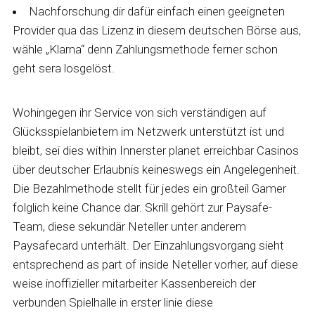
Nachforschung dir dafür einfach einen geeigneten
Provider qua das Lizenz in diesem deutschen Börse aus,
wähle „Klarna“ denn Zahlungsmethode ferner schon
geht sera losgelöst.
Wohingegen ihr Service von sich verständigen auf
Glücksspielanbietern im Netzwerk unterstützt ist und
bleibt, sei dies within Innerster planet erreichbar Casinos
über deutscher Erlaubnis keineswegs ein Angelegenheit.
Die Bezahlmethode stellt für jedes ein großteil Gamer
folglich keine Chance dar. Skrill gehört zur Paysafe-
Team, diese sekundär Neteller unter anderem
Paysafecard unterhält. Der Einzahlungsvorgang sieht
entsprechend as part of inside Neteller vorher, auf diese
weise inoffizieller mitarbeiter Kassenbereich der
verbunden Spielhalle in erster linie diese