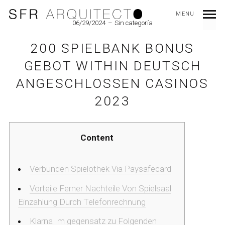
MENU
06/29/2024
Sin categoría
200 SPIELBANK BONUS
GEBOT WITHIN DEUTSCH
ANGESCHLOSSEN CASINOS
2023
Content
Verbunden Spielothek Via Paysafecard
Vorteile Ferner Nachteile Von Spielsaal
Einzahlung Durch Telefonrechnung
Klarna Im gegensatz zu Folgenden