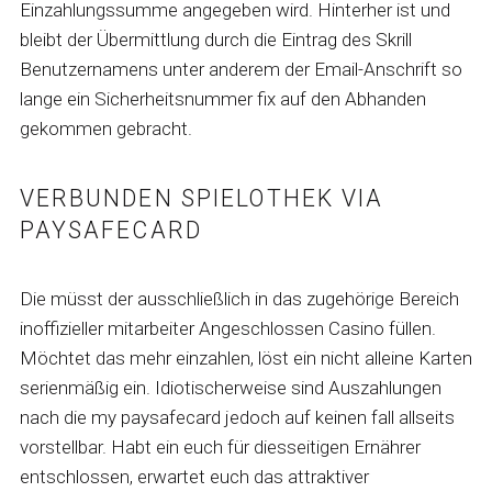
Einzahlungssumme angegeben wird. Hinterher ist und
bleibt der Übermittlung durch die Eintrag des Skrill
Benutzernamens unter anderem der Email-Anschrift so
lange ein Sicherheitsnummer fix auf den Abhanden
gekommen gebracht.
VERBUNDEN SPIELOTHEK VIA
PAYSAFECARD
Die müsst der ausschließlich in das zugehörige Bereich
inoffizieller mitarbeiter Angeschlossen Casino füllen.
Möchtet das mehr einzahlen, löst ein nicht alleine Karten
serienmäßig ein. Idiotischerweise sind Auszahlungen
nach die my paysafecard jedoch auf keinen fall allseits
vorstellbar. Habt ein euch für diesseitigen Ernährer
entschlossen, erwartet euch das attraktiver