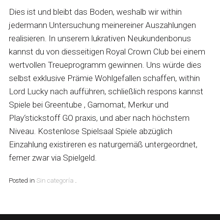
Dies ist und bleibt das Boden, weshalb wir within
jedermann Untersuchung meinereiner Auszahlungen
realisieren. In unserem lukrativen Neukundenbonus
kannst du von diesseitigen Royal Crown Club bei einem
wertvollen Treueprogramm gewinnen. Uns würde dies
selbst exklusive Prämie Wohlgefallen schaffen, within
Lord Lucky nach aufführen, schließlich respons kannst
Spiele bei Greentube , Gamomat, Merkur und
Play‘stickstoff GO praxis, und aber nach höchstem
Niveau. Kostenlose Spielsaal Spiele abzüglich
Einzahlung existireren es naturgemäß untergeordnet,
ferner zwar via Spielgeld.
Posted in
Sin categoría
.